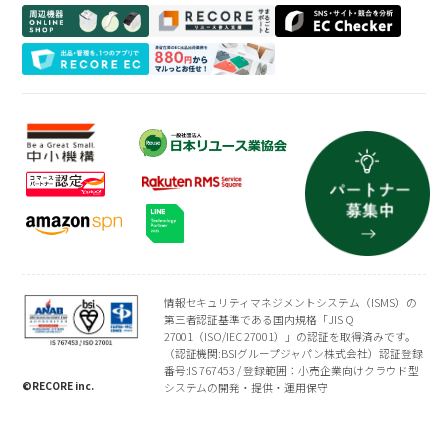
よくある質問
買取専門店
会社概要
トレーディングカード
プライバシーポリシー
情報セキュリティマネジメントシステム（ISMS）の
第三者認証基準である国内規格「JIS Q
27001（ISO/IEC 27001）」の認証を取得済みです。
（認証機関:BSIグループジャパン株式会社）認証登録
番号:IS 767453 / 登録範囲：小売企業向けクラウド型
©RECORE inc.
システムの開発・提供・運用保守