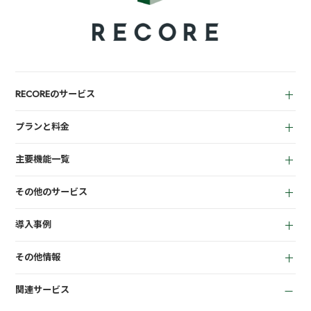
RECOREのサービス
中古買取業者向け
プランと料金
小売業者向け
for Reuse
アパレル向け
主要機能一覧
for Retail
買取機能
その他のサービス
店頭販売機能
LINEミニアプリ
EC機能
導入事例
宅配買取管理機能
顧客管理機能
全て
質機能
KPI管理機能
その他情報
リサイクルショップ
トレカ自動査定
在庫管理機能
お役立ち資料
商材専門店
ささげ代行サービス
会計機能
関連サービス
お知らせ
質業
周辺機器一覧