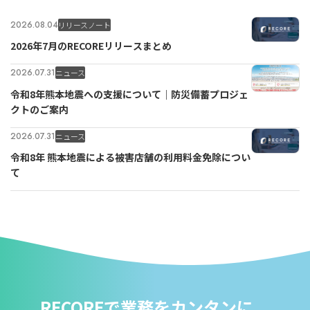
2026.08.04
リリースノート
2026年7月のRECOREリリースまとめ
for
for
Retail
Retail
小売業の方向けサービス
小売業の方向けサービス
2026.07.31
ニュース
資料ダウンロードの一覧へ
お問い合わせフォームへ
令和8年熊本地震への支援について｜防災備蓄プロジェ
クトのご案内
for
for
Reuse
Reuse
中古買取業者向けサービス
中古買取業者向けサービス
2026.07.31
ニュース
令和8年 熊本地震による被害店舗の利用料金免除につい
資料ダウンロードの一覧へ
お問い合わせフォームへ
て
RECOREで業務をカンタンに。