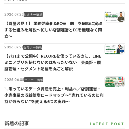
2026.07.23
セミナー情報
【質屋必見！】 業務効率化&EC売上向上を同時に実現
する仕組みを解説〜忙しい店舗運営とECを無理なく両
立〜
2026.07.21
セミナー情報
【7/31まで公開中】RECOREを使っているのに、LINE
ミニアプリを使わないのはもったいない｜会員証・履
歴管理・セグメント配信を丸ごと解説
2026.06.08
セミナー情報
＼眠っているデータ資産を売上・利益へ／店舗運営・
小売事業の収益倍増ロードマップ～”売れているのに利
益が残らない”を変える6つの実践～
新着の記事