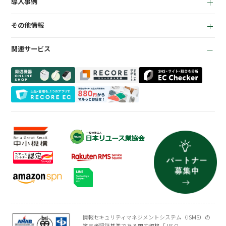
導入事例
宅配買取管理機能
顧客管理機能
全て
質機能
KPI管理機能
その他情報
リサイクルショップ
トレカ自動査定
在庫管理機能
お役立ち資料
商材専門店
ささげ代行サービス
会計機能
関連サービス
お知らせ
質業
周辺機器一覧
よくある質問
買取専門店
会社概要
トレーディングカード
プライバシーポリシー
情報セキュリティマネジメントシステム（ISMS）の
第三者認証基準である国内規格「JIS Q