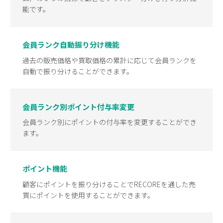
能です。
会員ランク自動振り分け機能
for
for
Retail
Retail
小売業の方向けサービス
小売業の方向けサービス
過去の販売価格や買取価格の累計に応じて会員ランクを
資料ダウンロードの一覧へ
お問い合わせフォームへ
自動で振り分けることができます。
for
for
Reuse
Reuse
中古買取業者向けサービス
中古買取業者向けサービス
会員ランク別ポイント付与率変更
会員ランク別にポイントの付与率を変更することができ
資料ダウンロードの一覧へ
お問い合わせフォームへ
ます。
ポイント機能
顧客にポイントを振り分けることでRECOREを通した売
買にポイントを使用することができます。