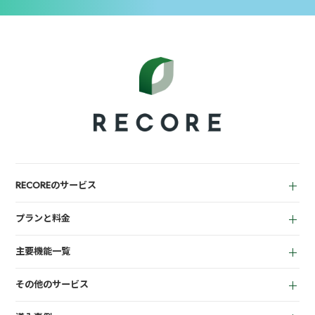
RECOREのサービス
中古買取業者向け
プランと料金
小売業者向け
for Reuse
アパレル向け
主要機能一覧
for Retail
買取機能
その他のサービス
店頭販売機能
LINEミニアプリ
EC機能