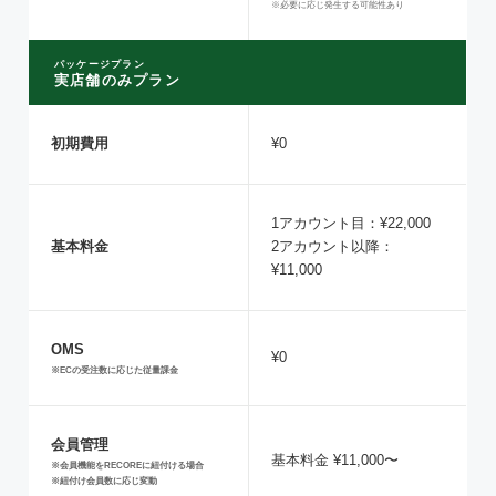
※必要に応じ発生する可能性あり
パッケージプラン
実店舗のみプラン
初期費用
¥0
1アカウント目：¥22,000
基本料金
2アカウント以降：
¥11,000
OMS
¥0
※ECの受注数に応じた従量課金
会員管理
基本料金 ¥11,000〜
※会員機能をRECOREに紐付ける場合
※紐付け会員数に応じ変動