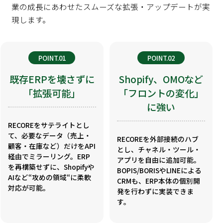
業の成長にあわせたスムーズな拡張・アップデートが実
現します。
POINT.01
POINT.02
既存ERPを壊さずに
Shopify、OMOなど
「拡張可能」
「フロントの変化」
に強い
RECOREをサテライトとし
て、必要なデータ（売上・
RECOREを外部接続のハブ
顧客・在庫など）だけをAPI
とし、チャネル・ツール・
経由でミラーリング。ERP
アプリを自由に追加可能。
を再構築せずに、Shopifyや
BOPIS/BORISやLINEによる
AIなど“攻めの領域“に柔軟
CRMも、ERP本体の個別開
対応が可能。
発を行わずに実装できま
す。