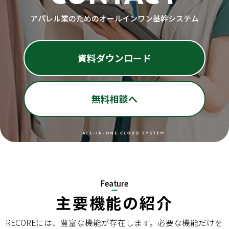
for
Retail
小売業の方向けサービス
for
Retail
小売業の方向けサービス
アパレル業のためのオールインワン基幹システム
資料ダウンロードの一覧へ
お問い合わせフォームへ
for
Reuse
中古買取業者向けサービス
資料ダウンロード
for
Reuse
中古買取業者向けサービス
資料ダウンロードの一覧へ
お問い合わせフォームへ
無料相談へ
Feature
主要機能の紹介
RECOREには、豊富な機能が存在します。必要な機能だけを