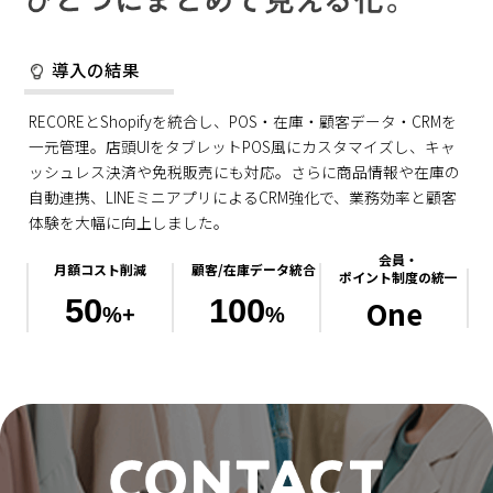
導入の結果
RECOREとShopifyを統合し、POS・在庫・顧客データ・CRMを
一元管理。店頭UIをタブレットPOS風にカスタマイズし、キャ
ッシュレス決済や免税販売にも対応。さらに商品情報や在庫の
自動連携、LINEミニアプリによるCRM強化で、業務効率と顧客
体験を大幅に向上しました。
会員・
月額コスト削減
顧客/在庫データ統合
ポイント制度の統一
50
100
One
%+
%