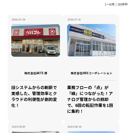
1〜8件 / 38件中
2026.01.26
2026.01.16
株式会社ARTE 様
株式会社HRSコーポレーション
旧システムからの刷新で
業務フローの「点」が
実感した、管理効率とク
「線」につながった！ア
ラウドの利便性が劇的変
ナログ管理からの脱却
化！
で、6回の転記作業を1回
に集約！
2025.09.09
2025.08.26
for
for
Retail
Retail
小売業の方向けサービス
小売業の方向けサービス