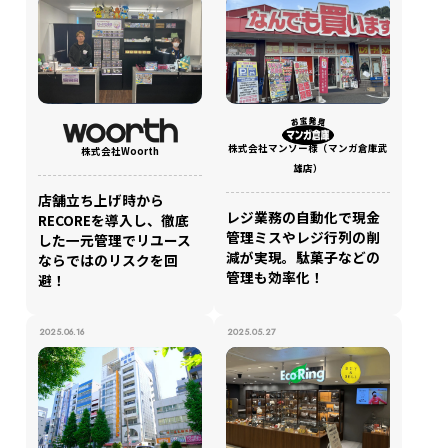
資料ダウンロードの一覧へ
お問い合わせフォームへ
for
for
Reuse
Reuse
中古買取業者向けサービス
中古買取業者向けサービス
資料ダウンロードの一覧へ
お問い合わせフォームへ
株式会社マンソー様（マンガ倉庫武
株式会社Woorth
雄店）
店舗立ち上げ時から
レジ業務の自動化で現金
RECOREを導入し、徹底
管理ミスやレジ行列の削
した一元管理でリユース
減が実現。駄菓子などの
ならではのリスクを回
管理も効率化！
避！
2025.06.16
2025.05.27