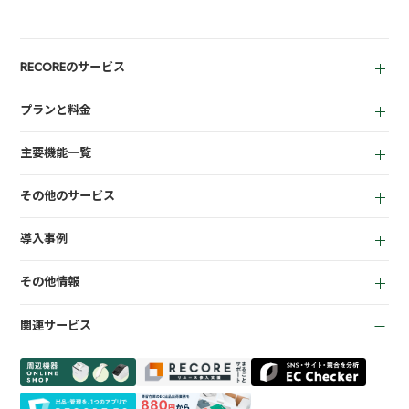
RECOREのサービス
中古買取業者向け
プランと料金
小売業者向け
アパレル向け
for Reuse
主要機能一覧
for Retail
買取機能
その他のサービス
店頭販売機能
EC機能
LINEミニアプリ
顧客管理機能
導入事例
宅配買取管理機能
KPI管理機能
質機能
在庫管理機能
全て
トレカ自動査定
会計機能
その他情報
リサイクルショップ
ささげ代行サービス
商材専門店
周辺機器一覧
お役立ち資料
質業
関連サービス
お知らせ
買取専門店
よくある質問
トレーディングカード
会社概要
プライバシーポリシー