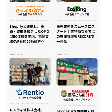
株式会社タイムマシン
株式会社エコリング様
Shopifyと連携し、販
販売業務をスムーズにス
売・買取を統合したOMO
タート！古物商ならでは
型EC体験を実現。宅配買
の在庫管理をRECOREで
取CVRも約50％改善へ
一元化
2025.05.26
2025.05.19
レンティオ株式会社
株式会社ハーフプライス
レンティオ株式会社、
RECOREで在庫管理と顧