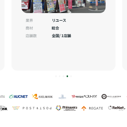
業界
リユース
商材
総合
店舗数
全国/ 1店舗