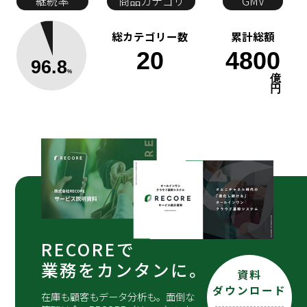
継続率
商品カテゴリ
GMV
総カテゴリー数
累計総額
20
4800
96.8
%
億
円
RECOREで
業務をカンタンに。
資料
ダウンロード
在庫も顧客もデータ分析も。面倒な