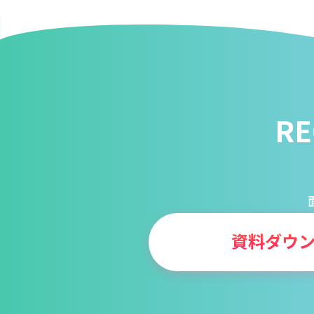
R
for
for
Retai
Retai
資料ダウ
for
for
Reu
Reu