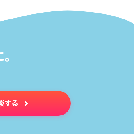
に。
。
談する