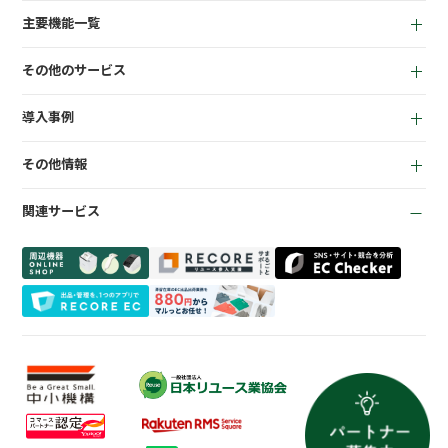
for Reuse
アパレル向け
主要機能一覧
for Retail
買取機能
その他のサービス
店頭販売機能
LINEミニアプリ
EC機能
導入事例
宅配買取管理機能
顧客管理機能
全て
質機能
KPI管理機能
その他情報
リサイクルショップ
トレカ自動査定
在庫管理機能
お役立ち資料
商材専門店
ささげ代行サービス
会計機能
関連サービス
お知らせ
質業
周辺機器一覧
よくある質問
買取専門店
会社概要
トレーディングカード
プライバシーポリシー