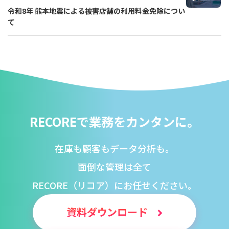
令和8年 熊本地震による被害店舗の利用料金免除につい
資料ダウンロードの一覧へ
お問い合わせフォームへ
て
RECOREで業務をカンタンに。
在庫も顧客もデータ分析も。
面倒な管理は全て
RECORE（リコア）にお任せください。
資料ダウンロード