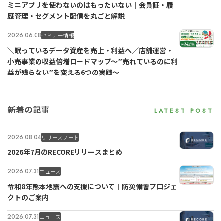
ミニアプリを使わないのはもったいない｜会員証・履
歴管理・セグメント配信を丸ごと解説
2026.06.08
セミナー情報
＼眠っているデータ資産を売上・利益へ／店舗運営・
小売事業の収益倍増ロードマップ～”売れているのに利
益が残らない”を変える6つの実践～
新着の記事
2026.08.04
リリースノート
2026年7月のRECOREリリースまとめ
for
for
Retail
Retail
小売業の方向けサービス
小売業の方向けサービス
2026.07.31
ニュース
資料ダウンロードの一覧へ
お問い合わせフォームへ
令和8年熊本地震への支援について｜防災備蓄プロジェ
クトのご案内
for
for
Reuse
Reuse
中古買取業者向けサービス
中古買取業者向けサービス
2026.07.31
ニュース