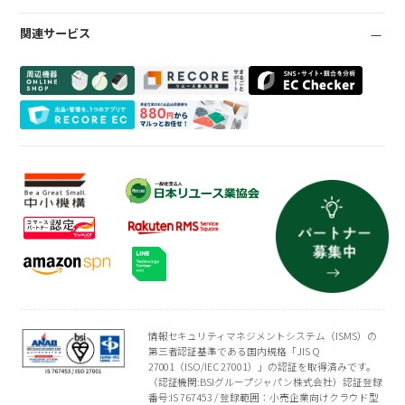
リサイクルショップ
トレカ自動査定
在庫管理機能
お役立ち資料
商材専門店
ささげ代行サービス
会計機能
関連サービス
お知らせ
質業
周辺機器一覧
よくある質問
買取専門店
会社概要
トレーディングカード
プライバシーポリシー
情報セキュリティマネジメントシステム（ISMS）の
第三者認証基準である国内規格「JIS Q
27001（ISO/IEC 27001）」の認証を取得済みです。
（認証機関:BSIグループジャパン株式会社）認証登録
番号:IS 767453 / 登録範囲：小売企業向けクラウド型