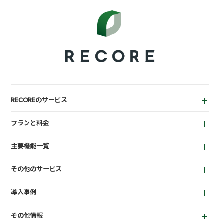
RECOREのサービス
中古買取業者向け
プランと料金
小売業者向け
for Reuse
アパレル向け
主要機能一覧
for Retail
買取機能
その他のサービス
店頭販売機能
LINEミニアプリ
EC機能
導入事例
宅配買取管理機能
顧客管理機能
全て
質機能
KPI管理機能
その他情報