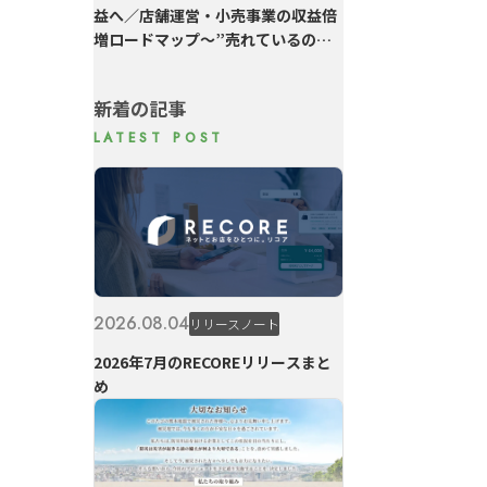
益へ／店舗運営・小売事業の収益倍
増ロードマップ～”売れているのに
利益が残らない”を変える6つの実践
～
新着の記事
2026.08.04
リリースノート
2026年7月のRECOREリリースまと
め