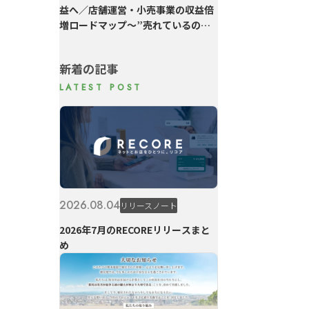
益へ／店舗運営・小売事業の収益倍
増ロードマップ～”売れているのに
利益が残らない”を変える6つの実践
～
新着の記事
2026.08.04
リリースノート
2026年7月のRECOREリリースまと
め