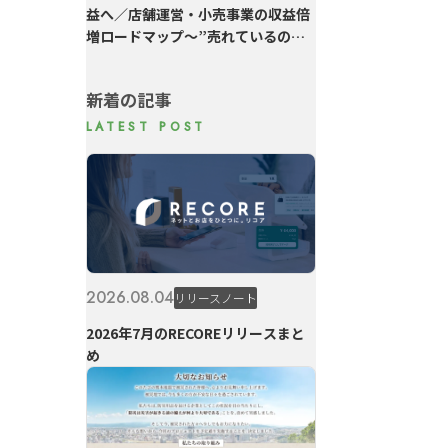
益へ／店舗運営・小売事業の収益倍
増ロードマップ～”売れているのに
利益が残らない”を変える6つの実践
～
新着の記事
2026.08.04
リリースノート
2026年7月のRECOREリリースまと
め