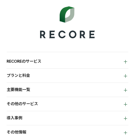
RECOREのサービス
中古買取業者向け
プランと料金
小売業者向け
for Reuse
アパレル向け
主要機能一覧
for Retail
買取機能
その他のサービス
店頭販売機能
LINEミニアプリ
EC機能
導入事例
宅配買取管理機能
顧客管理機能
全て
質機能
KPI管理機能
その他情報