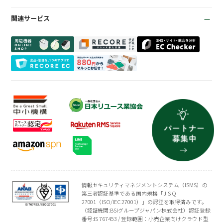
リサイクルショップ
トレカ自動査定
在庫管理機能
お役立ち資料
商材専門店
ささげ代行サービス
会計機能
関連サービス
お知らせ
質業
周辺機器一覧
よくある質問
買取専門店
会社概要
トレーディングカード
プライバシーポリシー
情報セキュリティマネジメントシステム（ISMS）の
第三者認証基準である国内規格「JIS Q
27001（ISO/IEC 27001）」の認証を取得済みです。
（認証機関:BSIグループジャパン株式会社）認証登録
番号:IS 767453 / 登録範囲：小売企業向けクラウド型