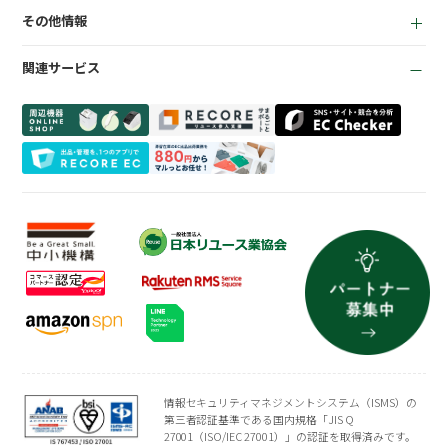
全て
質機能
KPI管理機能
その他情報
リサイクルショップ
トレカ自動査定
在庫管理機能
お役立ち資料
商材専門店
ささげ代行サービス
会計機能
関連サービス
お知らせ
質業
周辺機器一覧
よくある質問
買取専門店
会社概要
トレーディングカード
プライバシーポリシー
情報セキュリティマネジメントシステム（ISMS）の
第三者認証基準である国内規格「JIS Q
27001（ISO/IEC 27001）」の認証を取得済みです。