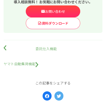
導入相談無料！ お気軽にお問い合わせください。
お問い合わせ
資料ダウンロード
for
for
Retail
Retail
小売業の方向けサービス
小売業の方向けサービス
資料ダウンロードの一覧へ
お問い合わせフォームへ
委託仕入機能
for
for
Reuse
Reuse
中古買取業者向けサービス
中古買取業者向けサービス
ヤマト自動集荷機能
資料ダウンロードの一覧へ
お問い合わせフォームへ
この記事をシェアする