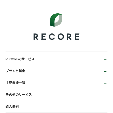
RECOREのサービス
中古買取業者向け
プランと料金
小売業者向け
for Reuse
アパレル向け
主要機能一覧
for Retail
買取機能
その他のサービス
店頭販売機能
LINEミニアプリ
EC機能
導入事例
宅配買取管理機能
顧客管理機能