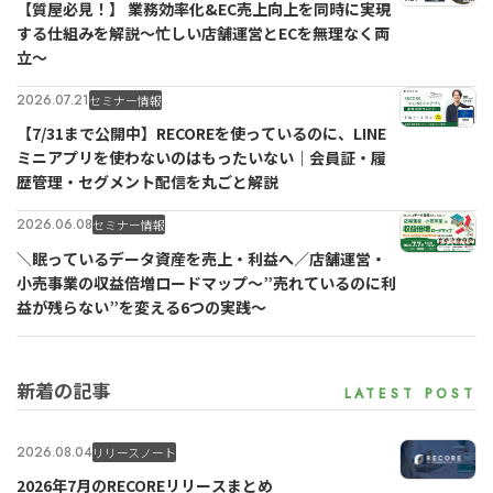
【質屋必見！】 業務効率化&EC売上向上を同時に実現
する仕組みを解説〜忙しい店舗運営とECを無理なく両
立〜
2026.07.21
セミナー情報
【7/31まで公開中】RECOREを使っているのに、LINE
ミニアプリを使わないのはもったいない｜会員証・履
歴管理・セグメント配信を丸ごと解説
2026.06.08
セミナー情報
＼眠っているデータ資産を売上・利益へ／店舗運営・
小売事業の収益倍増ロードマップ～”売れているのに利
益が残らない”を変える6つの実践～
新着の記事
2026.08.04
リリースノート
2026年7月のRECOREリリースまとめ