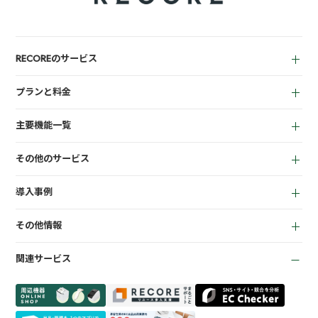
RECOREのサービス
中古買取業者向け
プランと料金
小売業者向け
for Reuse
アパレル向け
主要機能一覧
for Retail
買取機能
その他のサービス
店頭販売機能
LINEミニアプリ
EC機能
導入事例
宅配買取管理機能
顧客管理機能
全て
質機能
KPI管理機能
その他情報
リサイクルショップ
トレカ自動査定
在庫管理機能
お役立ち資料
商材専門店
ささげ代行サービス
会計機能
関連サービス
お知らせ
質業
周辺機器一覧
よくある質問
買取専門店
会社概要
トレーディングカード