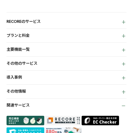
RECOREのサービス
中古買取業者向け
プランと料金
小売業者向け
for Reuse
アパレル向け
主要機能一覧
for Retail
買取機能
その他のサービス
店頭販売機能
LINEミニアプリ
EC機能
導入事例
宅配買取管理機能
顧客管理機能
全て
質機能
KPI管理機能
その他情報
リサイクルショップ
トレカ自動査定
在庫管理機能
お役立ち資料
商材専門店
ささげ代行サービス
会計機能
関連サービス
お知らせ
質業
周辺機器一覧
よくある質問
買取専門店
会社概要
トレーディングカード
プライバシーポリシー