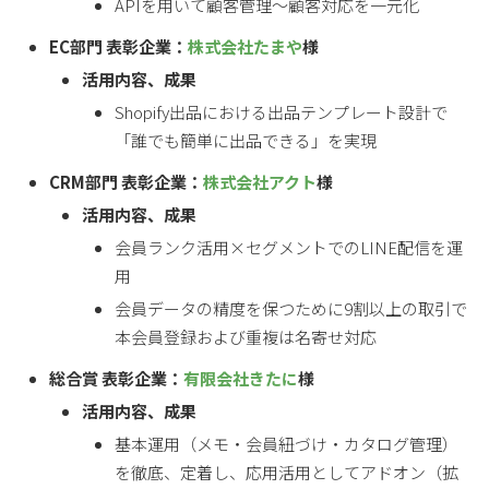
APIを用いて顧客管理〜顧客対応を一元化
EC部門 表彰企業：
株式会社たまや
様
活用内容、成果
Shopify出品における出品テンプレート設計で
「誰でも簡単に出品できる」を実現
CRM部門 表彰企業：
株式会社アクト
様
活用内容、成果
会員ランク活用×セグメントでのLINE配信を運
用
会員データの精度を保つために9割以上の取引で
本会員登録および重複は名寄せ対応
総合賞 表彰企業：
有限会社きたに
様
活用内容、成果
基本運用（メモ・会員紐づけ・カタログ管理）
を徹底、定着し、応用活用としてアドオン（拡