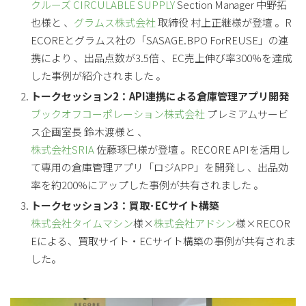
クルーズ CIRCULABLE SUPPLY
Section Manager 中野拓
也様と 、
グラムス株式会社
取締役 村上正継様が登壇 。R
ECOREとグラムス社の「SASAGE.BPO ForREUSE」の連
携により 、出品点数が3.5倍 、EC売上伸び率300%を達成
した事例が紹介されました 。
トークセッション2：API連携による倉庫管理アプリ開発
ブックオフコーポレーション株式会社
プレミアムサービ
ス企画室長 鈴木渡様と 、
株式会社SRIA
佐藤琢巳様が登壇 。RECORE APIを活用し
て専用の倉庫管理アプリ「ロジAPP」を開発し 、出品効
率を約200%にアップした事例が共有されました 。
トークセッション3：買取･ECサイト構築
株式会社タイムマシン
様×
株式会社アドシン
様×RECOR
Eによる、買取サイト・ECサイト構築の事例が共有されま
した。