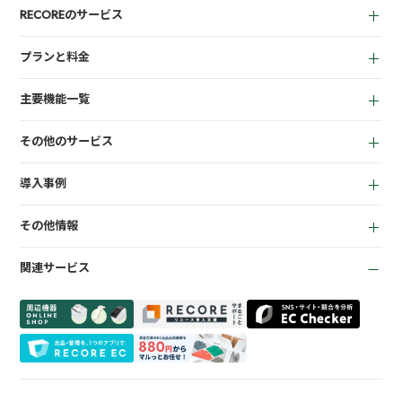
RECOREのサービス
中古買取業者向け
プランと料金
小売業者向け
for Reuse
アパレル向け
主要機能一覧
for Retail
買取機能
その他のサービス
店頭販売機能
LINEミニアプリ
EC機能
導入事例
宅配買取管理機能
顧客管理機能
全て
質機能
KPI管理機能
その他情報
リサイクルショップ
トレカ自動査定
在庫管理機能
お役立ち資料
商材専門店
ささげ代行サービス
会計機能
関連サービス
お知らせ
質業
周辺機器一覧
よくある質問
買取専門店
会社概要
トレーディングカード
プライバシーポリシー