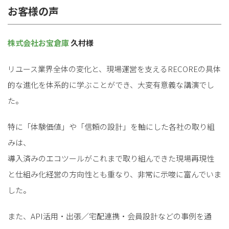
資料ダウンロードの一覧へ
お問い合わせフォームへ
お客様の声
株式会社お宝倉庫
久村様
for
for
Reuse
Reuse
中古買取業者向けサービス
中古買取業者向けサービス
資料ダウンロードの一覧へ
お問い合わせフォームへ
リユース業界全体の変化と、現場運営を支えるRECOREの具体
的な進化を体系的に学ぶことができ、大変有意義な講演でし
た。
特に「体験価値」や「信頼の設計」を軸にした各社の取り組
みは、
導入済みのエコツールがこれまで取り組んできた現場再現性
と仕組み化経営の方向性とも重なり、非常に示唆に富んでいま
した。
また、API活用・出張／宅配連携・会員設計などの事例を通