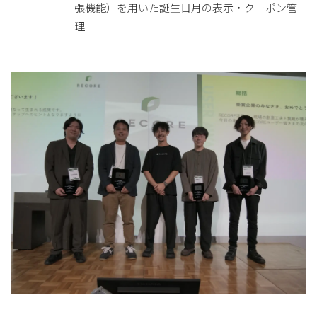
張機能）を用いた誕生日月の表示・クーポン管
理
for
for
Retail
Retail
小売業の方向けサービス
小売業の方向けサービス