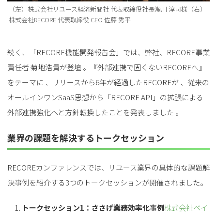
（左）株式会社リユース経済新聞社 代表取締役社長瀬川 淳司様（右）
株式会社RECORE 代表取締役 CEO 佐藤 秀平
続く、「RECORE機能開発報告会」では、弊社、RECORE事業
責任者 菊地浩貴が登壇 。『外部連携で固くないRECOREへ』
をテーマに 、リリースから6年が経過したRECOREが 、従来の
オールインワンSaaS思想から「RECORE API」の拡張による
外部連携強化へと方針転換したことを発表しました 。
業界の課題を解決するトークセッション
RECOREカンファレンスでは、リユース業界の具体的な課題解
決事例を紹介する3つのトークセッションが開催されました。
トークセッション1：ささげ業務効率化事例
株式会社ベイ