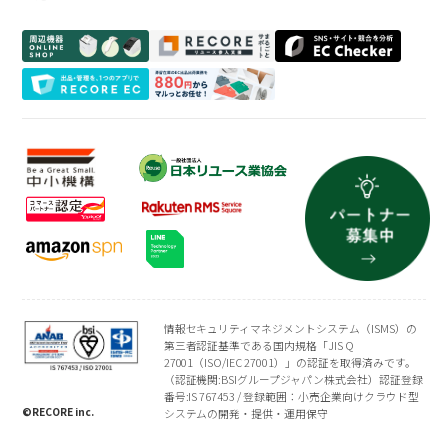
お知らせ
質業
周辺機器一覧
よくある質問
買取専門店
会社概要
トレーディングカード
プライバシーポリシー
情報セキュリティマネジメントシステム（ISMS）の
第三者認証基準である国内規格「JIS Q
27001（ISO/IEC 27001）」の認証を取得済みです。
（認証機関:BSIグループジャパン株式会社）認証登録
番号:IS 767453 / 登録範囲：小売企業向けクラウド型
©RECORE inc.
システムの開発・提供・運用保守