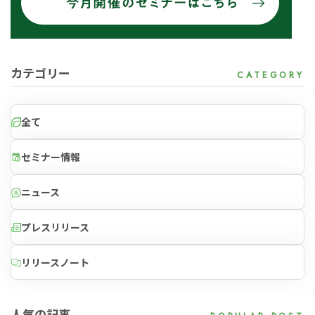
カテゴリー
全て
セミナー情報
for
for
Retail
Retail
小売業の方向けサービス
小売業の方向けサービス
ニュース
資料ダウンロードの一覧へ
お問い合わせフォームへ
プレスリリース
for
for
Reuse
Reuse
中古買取業者向けサービス
中古買取業者向けサービス
リリースノート
資料ダウンロードの一覧へ
お問い合わせフォームへ
人気の記事