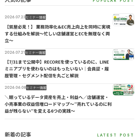
2026.07.23
セミナー情報
【質屋必見！】 業務効率化&EC売上向上を同時に実現
する仕組みを解説〜忙しい店舗運営とECを無理なく両
立〜
2026.07.21
セミナー情報
【7/31まで公開中】RECOREを使っているのに、LINE
ミニアプリを使わないのはもったいない｜会員証・履
歴管理・セグメント配信を丸ごと解説
2026.06.08
セミナー情報
＼眠っているデータ資産を売上・利益へ／店舗運営・
小売事業の収益倍増ロードマップ～”売れているのに利
益が残らない”を変える6つの実践～
新着の記事