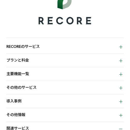
RECOREのサービス
中古買取業者向け
プランと料金
小売業者向け
for Reuse
アパレル向け
主要機能一覧
for Retail
買取機能
その他のサービス
店頭販売機能
LINEミニアプリ
EC機能
導入事例
宅配買取管理機能
顧客管理機能
全て
質機能
KPI管理機能
その他情報
リサイクルショップ
トレカ自動査定
在庫管理機能
お役立ち資料
商材専門店
ささげ代行サービス
会計機能
関連サービス