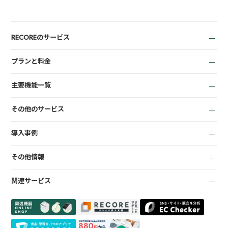
RECOREのサービス
中古買取業者向け
プランと料金
小売業者向け
for Reuse
アパレル向け
主要機能一覧
for Retail
買取機能
その他のサービス
店頭販売機能
LINEミニアプリ
EC機能
導入事例
宅配買取管理機能
顧客管理機能
全て
質機能
KPI管理機能
その他情報
リサイクルショップ
トレカ自動査定
在庫管理機能
お役立ち資料
商材専門店
ささげ代行サービス
会計機能
関連サービス
お知らせ
質業
周辺機器一覧
よくある質問
買取専門店
会社概要
トレーディングカード
プライバシーポリシー