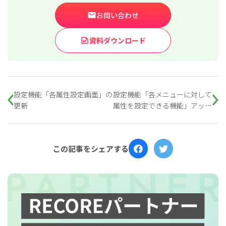
お問い合わせ
資料ダウンロード
設定機能「各属性設定画面」の
設定機能「各メニューに対して
for
for
Retail
Retail
小売業の方向けサービス
小売業の方向けサービス
更新
属性を設定できる機能」アップ
デート
資料ダウンロードの一覧へ
お問い合わせフォームへ
この記事をシェアする
for
for
Reuse
Reuse
中古買取業者向けサービス
中古買取業者向けサービス
資料ダウンロードの一覧へ
お問い合わせフォームへ