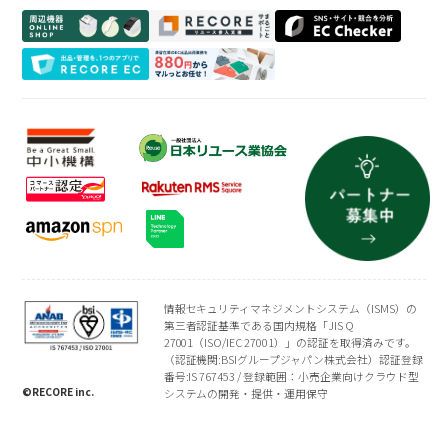
よくある質問
買取専門店
会社概要
トレーディングカード
プライバシーポリシー
情報セキュリティマネジメントシステム（ISMS）の
第三者認証基準である国内規格「JIS Q
27001（ISO/IEC 27001）」の認証を取得済みです。
（認証機関:BSIグループジャパン株式会社）認証登録
番号:IS 767453 / 登録範囲：小売企業向けクラウド型
©RECORE inc.
システムの開発・提供・運用保守