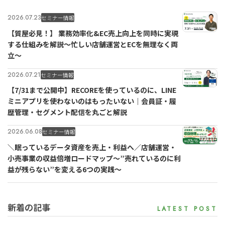
2026.07.23
セミナー情報
【質屋必見！】 業務効率化&EC売上向上を同時に実現
する仕組みを解説〜忙しい店舗運営とECを無理なく両
立〜
2026.07.21
セミナー情報
【7/31まで公開中】RECOREを使っているのに、LINE
ミニアプリを使わないのはもったいない｜会員証・履
歴管理・セグメント配信を丸ごと解説
2026.06.08
セミナー情報
＼眠っているデータ資産を売上・利益へ／店舗運営・
小売事業の収益倍増ロードマップ～”売れているのに利
益が残らない”を変える6つの実践～
新着の記事