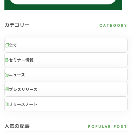
for
for
Retail
Retail
小売業の方向けサービス
小売業の方向けサービス
資料ダウンロードの一覧へ
お問い合わせフォームへ
カテゴリー
for
for
Reuse
Reuse
中古買取業者向けサービス
中古買取業者向けサービス
全て
資料ダウンロードの一覧へ
お問い合わせフォームへ
セミナー情報
ニュース
プレスリリース
リリースノート
人気の記事