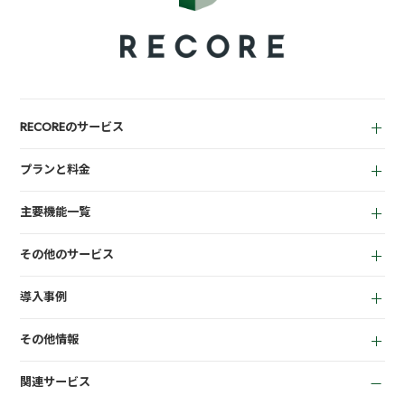
RECOREのサービス
中古買取業者向け
プランと料金
小売業者向け
for Reuse
アパレル向け
主要機能一覧
for Retail
買取機能
その他のサービス
店頭販売機能
LINEミニアプリ
EC機能
導入事例
宅配買取管理機能
顧客管理機能
全て
質機能
KPI管理機能
その他情報
リサイクルショップ
トレカ自動査定
在庫管理機能
お役立ち資料
商材専門店
ささげ代行サービス
会計機能
関連サービス
お知らせ
質業
周辺機器一覧