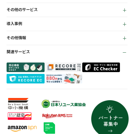
買取機能
その他のサービス
店頭販売機能
LINEミニアプリ
EC機能
導入事例
宅配買取管理機能
顧客管理機能
全て
質機能
KPI管理機能
その他情報
リサイクルショップ
トレカ自動査定
在庫管理機能
お役立ち資料
商材専門店
ささげ代行サービス
会計機能
関連サービス
お知らせ
質業
周辺機器一覧
よくある質問
買取専門店
会社概要
トレーディングカード
プライバシーポリシー