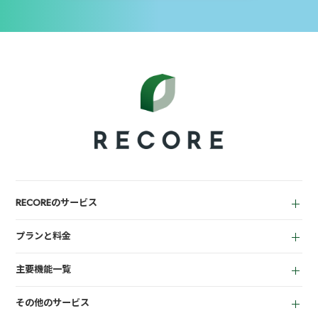
RECOREのサービス
中古買取業者向け
プランと料金
小売業者向け
for Reuse
アパレル向け
主要機能一覧
for Retail
買取機能
その他のサービス
店頭販売機能