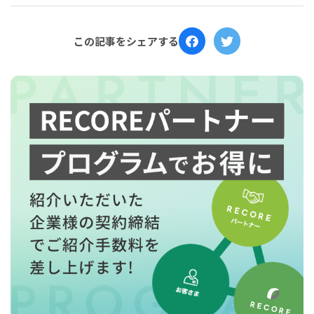
催のお知らせ
この記事をシェアする
for
for
Retail
Retail
小売業の方向けサービス
小売業の方向けサービス
資料ダウンロードの一覧へ
お問い合わせフォームへ
for
for
Reuse
Reuse
中古買取業者向けサービス
中古買取業者向けサービス