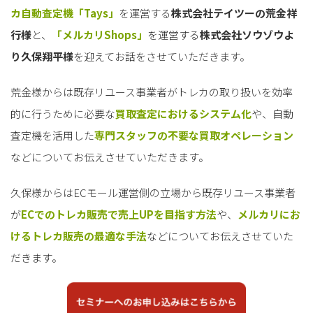
カ自動査定機「Tays」
を運営する
株式会社テイツーの荒金祥
行様
と、
「メルカリShops」
を運営する
株式会社ソウゾウよ
り久保翔平様
を迎えてお話をさせていただきます。
荒金様からは既存リユース事業者がトレカの取り扱いを効率
的に行うために必要な
買取査定におけるシステム化
や、自動
査定機を活用した
専門スタッフの不要な買取オペレーション
などについてお伝えさせていただきます。
久保様からはECモール運営側の立場から既存リユース事業者
が
ECでのトレカ販売で売上UPを目指す方法
や、
メルカリにお
けるトレカ販売の最適な手法
などについてお伝えさせていた
だきます。