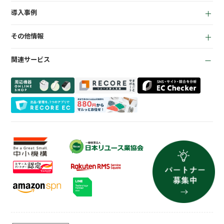
LINEミニアプリ
EC機能
導入事例
宅配買取管理機能
顧客管理機能
全て
質機能
KPI管理機能
その他情報
リサイクルショップ
トレカ自動査定
在庫管理機能
お役立ち資料
商材専門店
ささげ代行サービス
会計機能
関連サービス
お知らせ
質業
周辺機器一覧
よくある質問
買取専門店
会社概要
トレーディングカード
プライバシーポリシー