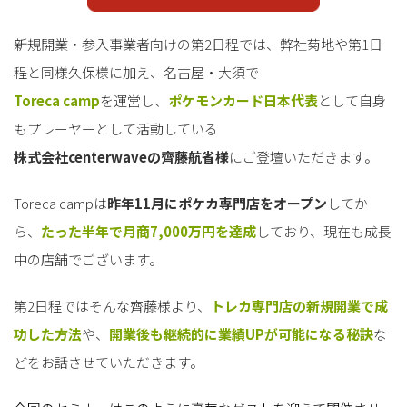
新規開業・参入事業者向けの第2日程では、弊社菊地や第1日
程と同様久保様に加え、名古屋・大須で
Toreca camp
を運営し、
ポケモンカード日本代表
として自身
もプレーヤーとして活動している
株式会社centerwaveの齊藤航省様
にご登壇いただきます。
Toreca campは
昨年11月にポケカ専門店をオープン
してか
ら、
たった半年で月商7,000万円を達成
しており、現在も成長
中の店舗でございます。
第2日程ではそんな齊藤様より、
トレカ専門店の新規開業で成
功した方法
や、
開業後も継続的に業績UPが可能になる秘訣
な
どをお話させていただきます。