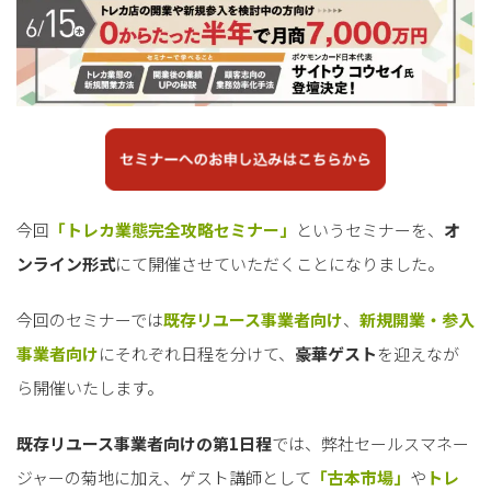
今回
「トレカ業態完全攻略セミナー」
というセミナーを、
オ
ンライン形式
にて開催させていただくことになりました。
今回のセミナーでは
既存リユース事業者向け
、
新規開業・参入
事業者向け
にそれぞれ日程を分けて、
豪華ゲスト
を迎えなが
ら開催いたします。
既存リユース事業者向けの第1日程
では、弊社セールスマネー
ジャーの菊地に加え、ゲスト講師として
「古本市場」
や
トレ