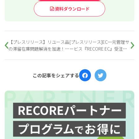
資料ダウンロード
【プレスリリース】リユース品
[プレスリリース]EC一元管理サ
の滞留在庫問題解消を加速！
ービス『RECORE EC』受注数
RECORE リユース参入支援出品
に応じた料金プランへ移行し、
代行とマカセル for Bがサービ
新機能を追加して利便性を向上
ス統合を発表
この記事をシェアする
for
for
Retail
Retail
小売業の方向けサービス
小売業の方向けサービス