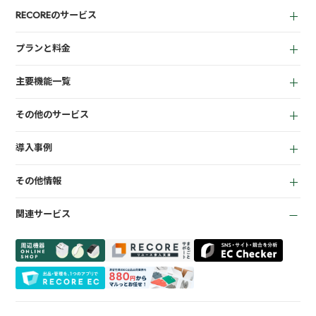
RECOREのサービス
中古買取業者向け
プランと料金
小売業者向け
for Reuse
アパレル向け
主要機能一覧
for Retail
買取機能
その他のサービス
店頭販売機能
LINEミニアプリ
EC機能
導入事例
宅配買取管理機能
顧客管理機能
全て
質機能
KPI管理機能
その他情報
リサイクルショップ
トレカ自動査定
在庫管理機能
お役立ち資料
商材専門店
ささげ代行サービス
会計機能
関連サービス
お知らせ
質業
周辺機器一覧
よくある質問
買取専門店
会社概要
トレーディングカード
プライバシーポリシー