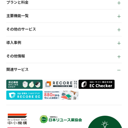
プランと料金
小売業者向け
for Reuse
アパレル向け
主要機能一覧
for Retail
買取機能
その他のサービス
店頭販売機能
LINEミニアプリ
EC機能
導入事例
宅配買取管理機能
顧客管理機能
全て
質機能
KPI管理機能
その他情報
リサイクルショップ
トレカ自動査定
在庫管理機能
お役立ち資料
商材専門店
ささげ代行サービス
会計機能
関連サービス
お知らせ
質業
周辺機器一覧
よくある質問
買取専門店
会社概要
トレーディングカード
プライバシーポリシー