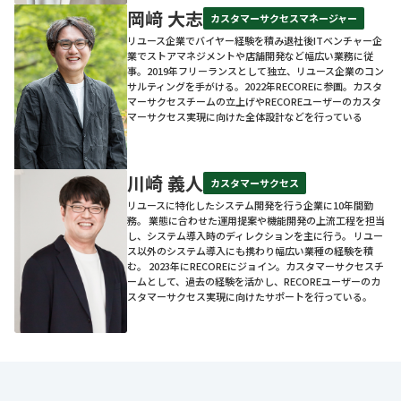
岡﨑 大志
カスタマーサクセスマネージャー
リユース企業でバイヤー経験を積み退社後ITベンチャー企
業でストアマネジメントや店舗開発など幅広い業務に従
事。2019年フリーランスとして独立、リユース企業のコン
サルティングを手がける。2022年RECOREに参画。カスタ
マーサクセスチームの立上げやRECOREユーザーのカスタ
マーサクセス実現に向けた全体設計などを行っている
川崎 義人
カスタマーサクセス
リユースに特化したシステム開発を行う企業に10年間勤
務。 業態に合わせた運用提案や機能開発の上流工程を担当
し、システム導入時のディレクションを主に行う。 リユー
ス以外のシステム導入にも携わり幅広い業種の経験を積
む。 2023年にRECOREにジョイン。カスタマーサクセスチ
ームとして、過去の経験を活かし、RECOREユーザーのカ
スタマーサクセス実現に向けたサポートを行っている。