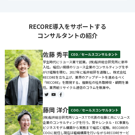
RECORE導入をサポートする
コンサルタントの紹介
佐藤 秀平
CEO／セールスコンサルタント
学生時代にリユース業で起業。(株)船井総合研究所に新卒
入社。幅広い規模のリユース企業のコンサルティングを手
がけ経験を積む。2017年に船井総研を退職し、株式会社
RECOREを立ち上げ、業界のアップデートを進めるべく
「RECORE」を開発する。複数社の社外取締役・顧問を兼
任。業界紙リサイクル通信のコラムを執筆中。
藤岡 洋介
COO／セールスコンサルタント
(株)船井総合研究所リユースTで代表の佐藤と共にリユース
企業のコンサルティングを行う。質やレンタル・EC事業も
ビジネスモデル構築から実務まで幅広く経験。RECOREの
COOに就任し現在は組織構築を行いながらRECOREサービ