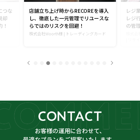
につな
店舗立ち上げ時からRECOREを導入
レジ
脱却
し、徹底した一元管理でリユースな
レジ
約！
らではのリスクを回避！
の管
株式会社Woorth様 |
トレーディングカード
株式会
|
リサイ
お客様の運用に合わせて、
最適なプランをご提案いたします。