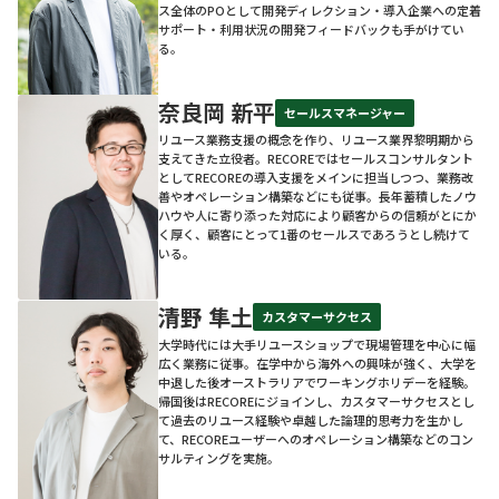
ス全体のPOとして開発ディレクション・導入企業への定着
サポート・利用状況の開発フィードバックも手がけてい
る。
奈良岡 新平
セールスマネージャー
リユース業務支援の概念を作り、リユース業界黎明期から
支えてきた立役者。RECOREではセールスコンサルタント
としてRECOREの導入支援をメインに担当しつつ、業務改
善やオペレーション構築などにも従事。長年蓄積したノウ
ハウや人に寄り添った対応により顧客からの信頼がとにか
く厚く、顧客にとって1番のセールスであろうとし続けて
いる。
清野 隼土
カスタマーサクセス
大学時代には大手リユースショップで現場管理を中心に幅
広く業務に従事。在学中から海外への興味が強く、大学を
中退した後オーストラリアでワーキングホリデーを経験。
帰国後はRECOREにジョインし、カスタマーサクセスとし
て過去のリユース経験や卓越した論理的思考力を生かし
て、RECOREユーザーへのオペレーション構築などのコン
サルティングを実施。