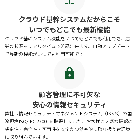
for
for
Retail
Retail
小売業の方向けサービス
小売業の方向けサービス
クラウド基幹システムだからこそ
資料ダウンロードの一覧へ
お問い合わせフォームへ
いつでもどこでも最新機能
クラウド基幹システム機能をいつでもどこでも利用でき、店
for
for
Reuse
Reuse
中古買取業者向けサービス
中古買取業者向けサービス
舗の状況をリアルタイムで確認出来ます。自動アップデート
で最新の機能がいつでも利用可能です。
資料ダウンロードの一覧へ
お問い合わせフォームへ
顧客管理に不可欠な
安心の情報セキュリティ
弊社は情報セキュリティマネジメントシステム（ISMS）の国
際規格ISO/IEC 27001を取得しました。お客様の大切な情報の
機密性・完全性・可用性を安全かつ効率的に取り扱う管理策
に取り組んでいます。