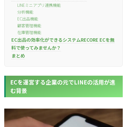
LINEミニアプリ連携機能
分析機能
EC出品機能
顧客管理機能
在庫管理機能
EC出品の効率化ができるシステムRECORE ECを無
料で使ってみませんか？
まとめ
ECを運営する企業の元でLINEの活用が進
む背景