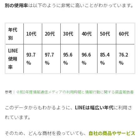
別の使用率
は以下のように非常に高いことがわかっています。
年代
10代
20代
30代
40代
50代
60代
別
LINE
93.7
97.7
95.6
96.6
85.4
76.2
使用
%
%
%
%
%
%
率
参考：
令和2年度情報通信メディアの利用時間と情報行動に関する調査報告書
このデータからもわかるように、
LINEは幅広い年代
に利用さ
れています。
そのため、どんな商材を扱っていても、
自社の商品やサービス