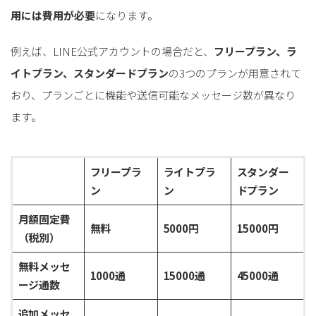
for
for
Retail
Retail
小売業の方向けサービス
小売業の方向けサービス
用には費用が必要
になります。
資料ダウンロードの一覧へ
お問い合わせフォームへ
例えば、LINE公式アカウントの場合だと、
フリープラン、ラ
イトプラン、スタンダードプラン
の3つのプランが用意されて
おり、プランごとに機能や送信可能なメッセージ数が異なり
for
for
Reuse
Reuse
中古買取業者向けサービス
中古買取業者向けサービス
ます。
資料ダウンロードの一覧へ
お問い合わせフォームへ
フリープラ
ライトプラ
スタンダー
ン
ン
ドプラン
月額固定費
無料
5000円
15000円
（税別）
無料メッセ
1000通
15000通
45000通
ージ通数
追加メッセ