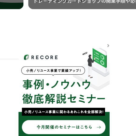
説
特例とは？