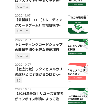
は？メリットやデメリットを徹
底解説
リユース
2022.11.07
【最新版】TCG（トレーディン
グカードゲーム）市場規模や今
後の動向
リユース
2022.12.07
トレーディングカードショップ
の開業手順や必要な費用項目を
徹底解説
リユース
2022.10.27
【徹底比較】ラクマとメルカリ
の違いとは？儲かるのはどっ
ち？
EC
2022.10.05
【2024年最新】リユース事業者
がインボイス制度によって注意
するべき古物商特例とは？