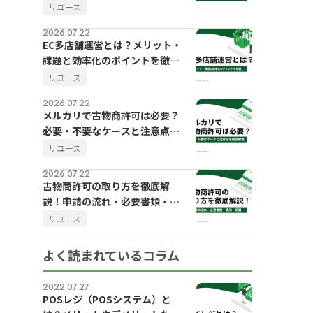
のポイント
リユース
2026.07.22
EC多店舗運営とは？メリット・
課題と効率化のポイントを徹底
解説
リユース
2026.07.22
メルカリで古物商許可は必要？
必要・不要なケースと注意点を
徹底解説
リユース
2026.07.22
古物商許可の取り方を徹底解
説！申請の流れ・必要書類・費
用・期間
リユース
よく読まれているコラム
2022.07.27
POSレジ（POSシステム）と