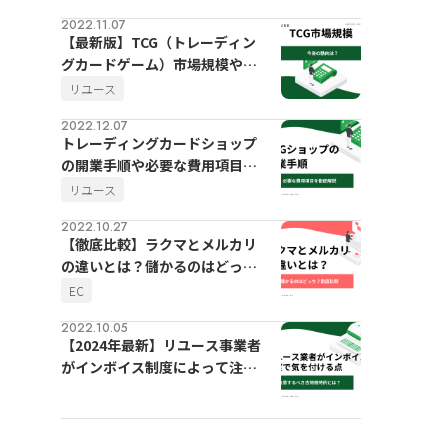
2022.11.07
【最新版】TCG（トレーディン
グカードゲーム）市場規模や今
後の動向
リユース
2022.12.07
トレーディングカードショップ
の開業手順や必要な費用項目を
徹底解説
リユース
2022.10.27
【徹底比較】ラクマとメルカリ
の違いとは？儲かるのはどっ
ち？
EC
2022.10.05
【2024年最新】リユース事業者
がインボイス制度によって注意
するべき古物商特例とは？