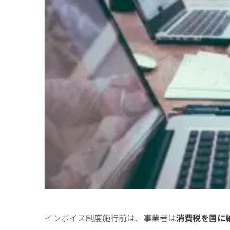
for
for
Retai
Retai
for
for
Reu
Reu
インボイス制度施行前は、事業者は
消費税を国に