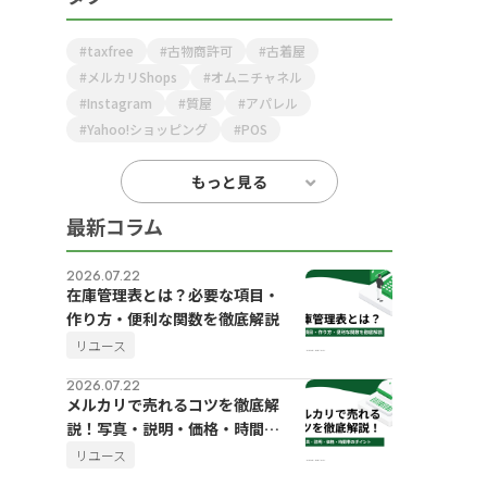
taxfree
古物商許可
古着屋
メルカリShops
オムニチャネル
Instagram
質屋
アパレル
Yahoo!ショッピング
POS
もっと見る
最新コラム
2026.07.22
在庫管理表とは？必要な項目・
作り方・便利な関数を徹底解説
リユース
2026.07.22
メルカリで売れるコツを徹底解
説！写真・説明・価格・時間帯
のポイント
リユース