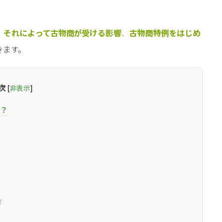
、それによって古物商が受ける影響
、
古物商特例をはじめ
きます。
次
[
非表示
]
？
響