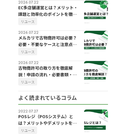
2026.07.22
EC多店舗運営とは？メリット・
課題と効率化のポイントを徹底
解説
リユース
2026.07.22
メルカリで古物商許可は必要？
必要・不要なケースと注意点を
徹底解説
リユース
2026.07.22
古物商許可の取り方を徹底解
説！申請の流れ・必要書類・費
用・期間
リユース
よく読まれているコラム
2022.07.27
POSレジ（POSシステム）と
は？メリットやデメリットを徹
底解説
リユース