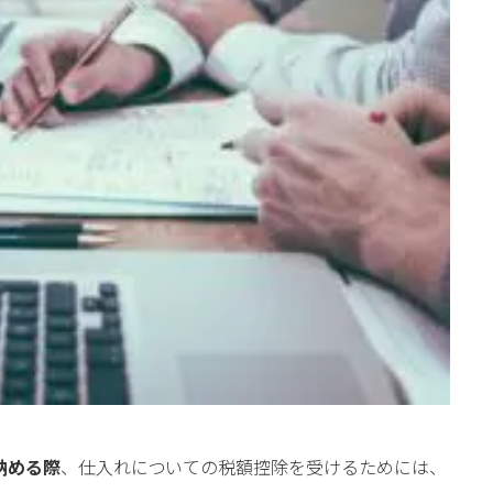
l
l
小売業の方向けサービス
小売業の方向けサービス
資料ダウンロードの一覧へ
お問い合わせフォームへ
se
se
中古買取業者向けサービス
中古買取業者向けサービス
資料ダウンロードの一覧へ
お問い合わせフォームへ
納める際
、仕入れについての税額控除を受けるためには、