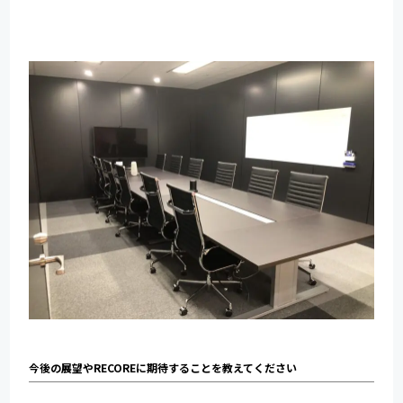
for
for
Reuse
Reuse
中古買取業者向けサービス
中古買取業者向けサービス
資料ダウンロードの一覧へ
お問い合わせフォームへ
今後の展望やRECOREに期待することを教えてください