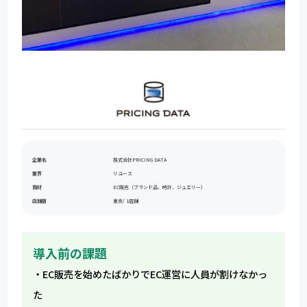
企業名
株式会社PRICING DATA
業界
リユース
商材
EC販売（ブランド品、時計、ジュエリー）
店舗数
東京/ 1店舗
導入前の課題
・EC販売を始めたばかりでEC運営に人員が割けなかっ
た