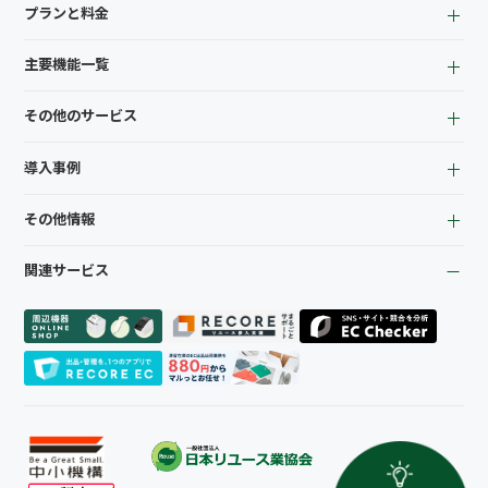
プランと料金
小売業者向け
アパレル向け
for Reuse
主要機能一覧
for Retail
買取機能
その他のサービス
店頭販売機能
EC機能
LINEミニアプリ
顧客管理機能
導入事例
宅配買取管理機能
KPI管理機能
質機能
在庫管理機能
全て
トレカ自動査定
会計機能
その他情報
リサイクルショップ
ささげ代行サービス
商材専門店
周辺機器一覧
お役立ち資料
質業
関連サービス
お知らせ
買取専門店
よくある質問
トレーディングカード
会社概要
プライバシーポリシー