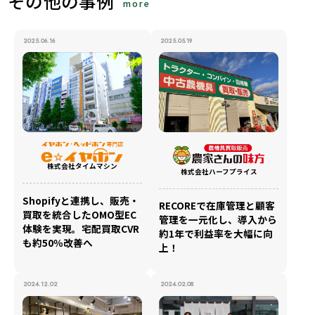
その他の事例
more
2025.06.16
2025.05.19
株式会社タイムマシン
株式会社ハーフプライス
Shopifyと連携し、販売・
RECOREで在庫管理と顧客
買取を統合したOMO型EC
管理を一元化し、導入から
体験を実現。宅配買取CVR
約1年で利益率を大幅に向
も約50％改善へ
上！
2024.12.02
2024.02.08