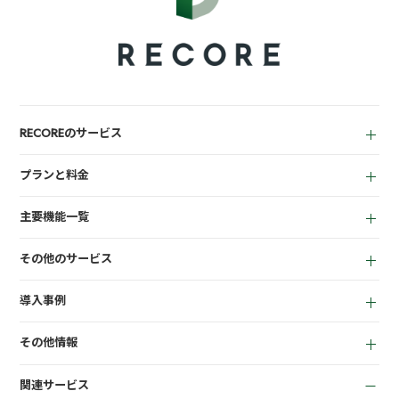
RECOREのサービス
中古買取業者向け
プランと料金
小売業者向け
for Reuse
アパレル向け
主要機能一覧
for Retail
買取機能
その他のサービス
店頭販売機能
LINEミニアプリ
EC機能
導入事例
宅配買取管理機能
顧客管理機能
全て
質機能
KPI管理機能
その他情報
リサイクルショップ
トレカ自動査定
在庫管理機能
お役立ち資料
商材専門店
ささげ代行サービス
会計機能
関連サービス
お知らせ
質業