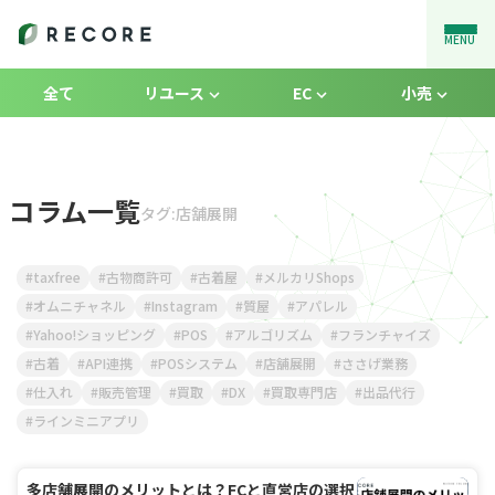
MENU
全て
リユース
EC
小売
コラム一覧
タグ:店舗展開
taxfree
古物商許可
古着屋
メルカリShops
オムニチャネル
Instagram
質屋
アパレル
Yahoo!ショッピング
POS
アルゴリズム
フランチャイズ
古着
API連携
POSシステム
店舗展開
ささげ業務
仕入れ
販売管理
買取
DX
買取専門店
出品代行
ラインミニアプリ
多店舗展開のメリットとは？FCと直営店の選択