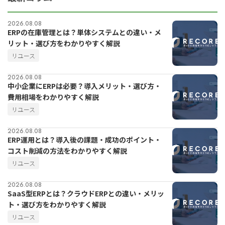
2026.08.08
ERPの在庫管理とは？単体システムとの違い・メ
リット・選び方をわかりやすく解説
リユース
2026.08.08
中小企業にERPは必要？導入メリット・選び方・
費用相場をわかりやすく解説
リユース
for
for
Retail
Retail
小売業の方向けサービス
小売業の方向けサービス
2026.08.08
ERP運用とは？導入後の課題・成功のポイント・
コスト削減の方法をわかりやすく解説
資料ダウンロードの一覧へ
お問い合わせフォームへ
リユース
2026.08.08
for
for
Reuse
Reuse
中古買取業者向けサービス
中古買取業者向けサービス
SaaS型ERPとは？クラウドERPとの違い・メリッ
ト・選び方をわかりやすく解説
資料ダウンロードの一覧へ
お問い合わせフォームへ
リユース