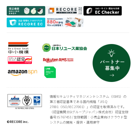
周辺機器一覧
よくある質問
買取専門店
会社概要
トレーディングカード
プライバシーポリシー
情報セキュリティマネジメントシステム（ISMS）の
第三者認証基準である国内規格「JIS Q
27001（ISO/IEC 27001）」の認証を取得済みです。
（認証機関:BSIグループジャパン株式会社）認証登録
番号:IS 767453 / 登録範囲：小売企業向けクラウド型
©RECORE inc.
システムの開発・提供・運用保守