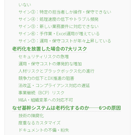
いない
サイン③：特定の担当者しか操作・保守できない
サイン④：処理速度の低下やトラブル頻発
サイン⑤：新しい業務要件に対応できない
サイン⑥：手作業・Excel運用が増えている
サイン⑦：運用・保守コストが年々上昇している
老朽化を放置した場合の7大リスク
セキュリティリスクの急増
運用・保守コストの爆発的な増加
人材リスクとブラックボックス化の進行
競争力の低下とDX推進の阻害
法改正・コンプライアンス対応の遅延
事業継続（BCP）リスク
M&A・組織変革への対応不可
なぜ基幹システムは老朽化するのか──6つの原因
技術の陳腐化
度重なるカスタマイズ
ドキュメントの不備・紛失