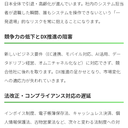
日本全体で引退・高齢化が進んでいます。社内のシステム担当
for
for
Retail
Retail
小売業の方向けサービス
小売業の方向けサービス
者が退職した瞬間、誰もシステムを操作できないという「一
資料ダウンロードの一覧へ
お問い合わせフォームへ
発退場」的なリスクを常に抱えることになります。
競争力の低下とDX推進の阻害
for
for
Reuse
Reuse
中古買取業者向けサービス
中古買取業者向けサービス
資料ダウンロードの一覧へ
お問い合わせフォームへ
新しいビジネス要件（EC連携、モバイル対応、AI活用、デー
タドリブン経営、オムニチャネル化など）に対応できず、競
合他社に後れを取ります。DX推進の足かせとなり、市場変化
への適応力が失われていきます。
法改正・コンプライアンス対応の遅延
インボイス制度、電子帳簿保存法、キャッシュレス決済、個
人情報保護法、古物営業法など、次々と変わる法制度への対