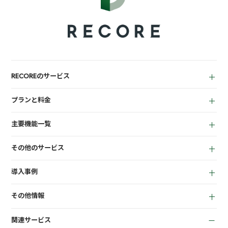
RECOREのサービス
中古買取業者向け
プランと料金
小売業者向け
for Reuse
アパレル向け
主要機能一覧
for Retail
買取機能
その他のサービス
店頭販売機能
LINEミニアプリ
EC機能
導入事例
宅配買取管理機能
顧客管理機能
全て
質機能
KPI管理機能
その他情報
リサイクルショップ
トレカ自動査定
在庫管理機能
お役立ち資料
商材専門店
ささげ代行サービス
会計機能
関連サービス
お知らせ
質業