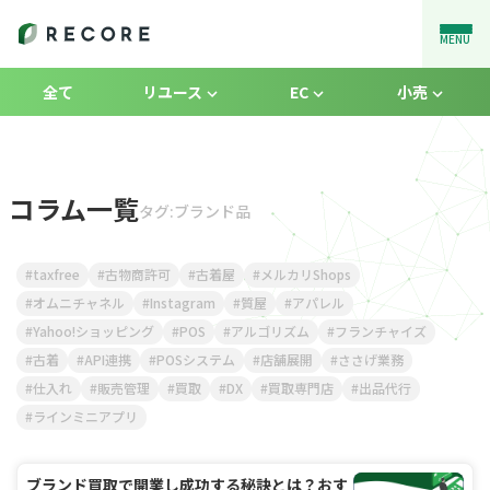
MENU
全て
リユース
EC
小売
コラム一覧
タグ:ブランド品
taxfree
古物商許可
古着屋
メルカリShops
オムニチャネル
Instagram
質屋
アパレル
Yahoo!ショッピング
POS
アルゴリズム
フランチャイズ
古着
API連携
POSシステム
店舗展開
ささげ業務
仕入れ
販売管理
買取
DX
買取専門店
出品代行
ラインミニアプリ
ブランド買取で開業し成功する秘訣とは？おす