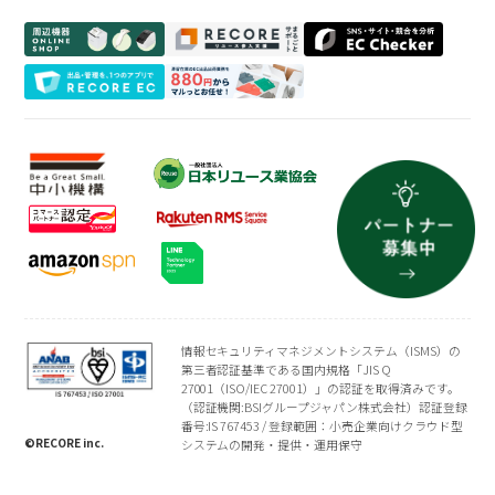
周辺機器一覧
よくある質問
買取専門店
会社概要
トレーディングカード
プライバシーポリシー
情報セキュリティマネジメントシステム（ISMS）の
第三者認証基準である国内規格「JIS Q
27001（ISO/IEC 27001）」の認証を取得済みです。
（認証機関:BSIグループジャパン株式会社）認証登録
番号:IS 767453 / 登録範囲：小売企業向けクラウド型
©RECORE inc.
システムの開発・提供・運用保守