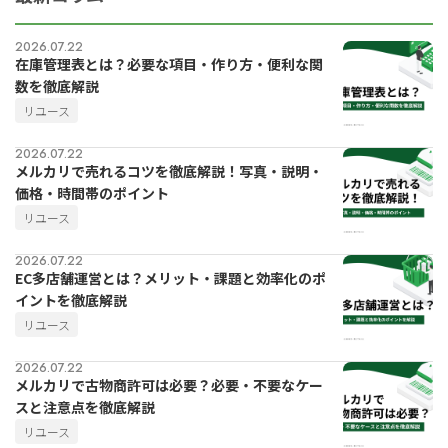
2026.07.22
在庫管理表とは？必要な項目・作り方・便利な関
数を徹底解説
リユース
2026.07.22
メルカリで売れるコツを徹底解説！写真・説明・
価格・時間帯のポイント
リユース
for
for
Retail
Retail
小売業の方向けサービス
小売業の方向けサービス
2026.07.22
EC多店舗運営とは？メリット・課題と効率化のポ
イントを徹底解説
資料ダウンロードの一覧へ
お問い合わせフォームへ
リユース
2026.07.22
for
for
Reuse
Reuse
中古買取業者向けサービス
中古買取業者向けサービス
メルカリで古物商許可は必要？必要・不要なケー
スと注意点を徹底解説
資料ダウンロードの一覧へ
お問い合わせフォームへ
リユース