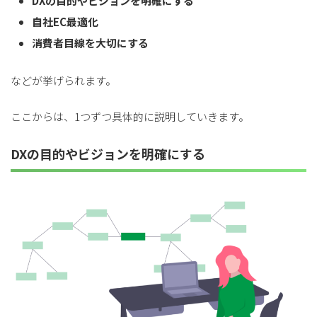
DXの目的やビジョンを明確にする
for
for
Retail
Retail
小売業の方向けサービス
小売業の方向けサービス
自社EC最適化
資料ダウンロードの一覧へ
お問い合わせフォームへ
消費者目線を大切にする
などが挙げられます。
for
for
Reuse
Reuse
中古買取業者向けサービス
中古買取業者向けサービス
ここからは、1つずつ具体的に説明していきます。
資料ダウンロードの一覧へ
お問い合わせフォームへ
DXの目的やビジョンを明確にする