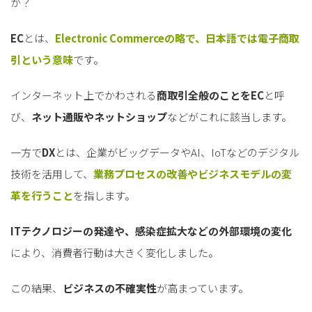
か？
EC
とは、
Electronic Commerceの略で、日本語では電子商取
引という意味
です。
インターネット上でかわされる
商取引全般のことをEC
と呼
び、
ネット通販やネットショップ
などがこれに該当します。
一方で
DX
とは、企業がビッグデータやAI、IoTなどのデジタル
技術を活用して、
業務プロセスの改善やビジネスモデルの変
革を行うこと
を指します。
ITテクノロジーの発達や、感染症拡大などの外部環境の変化
により、消費者行動は大きく変化しました。
この結果、
ビジネスの不確実性
が高まっています。