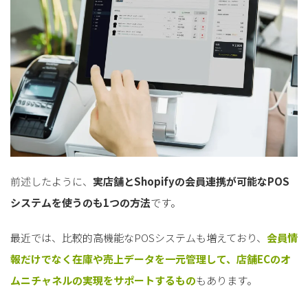
for
for
Retail
Retail
小売業の方向けサービス
小売業の方向けサービス
資料ダウンロードの一覧へ
お問い合わせフォームへ
for
for
Reuse
Reuse
中古買取業者向けサービス
中古買取業者向けサービス
資料ダウンロードの一覧へ
お問い合わせフォームへ
前述したように、
実店舗とShopifyの会員連携が可能なPOS
システムを使うのも1つの方法
です。
最近では、比較的高機能なPOSシステムも増えており、
会員情
報だけでなく在庫や売上データを一元管理して、店舗ECのオ
ムニチャネルの実現をサポートするもの
もあります。