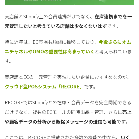
実店舗とShopify上の会員連携だけでなく、
在庫連携までを一
元管理したいと考えている店舗は少なくないはず
です。
特に近年は、EC市場も順調に推移しており、
今後さらにオム
ニチャネルやOMOの重要性は高まっていく
と考えられていま
す。
実店舗とECの一元管理を実現したい企業におすすめなのが、
クラウド型POSシステム「RECORE」
です。
RECOREではShopifyとの在庫・会員データを完全同期できる
だけでなく、複数のECモールの同時出品・管理、さらに
売上
や顧客データの分析から販促メッセージの送信も可能
です。
ここでは、RECOREに搭載された多数の機能の中から、
いく