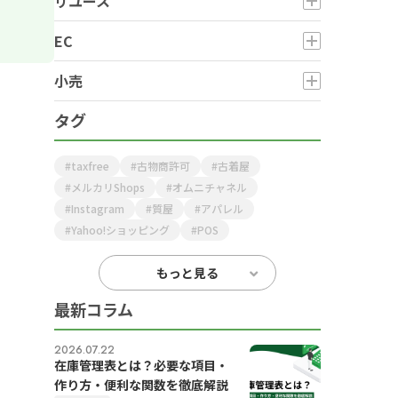
リユース
EC
小売
タグ
taxfree
古物商許可
古着屋
メルカリShops
オムニチャネル
Instagram
質屋
アパレル
Yahoo!ショッピング
POS
もっと見る
最新コラム
2026.07.22
在庫管理表とは？必要な項目・
作り方・便利な関数を徹底解説