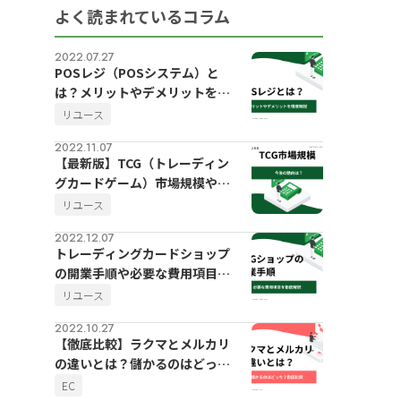
よく読まれているコラム
2022.07.27
POSレジ（POSシステム）と
は？メリットやデメリットを徹
底解説
リユース
2022.11.07
【最新版】TCG（トレーディン
グカードゲーム）市場規模や今
後の動向
リユース
2022.12.07
トレーディングカードショップ
の開業手順や必要な費用項目を
徹底解説
リユース
2022.10.27
【徹底比較】ラクマとメルカリ
の違いとは？儲かるのはどっ
ち？
EC