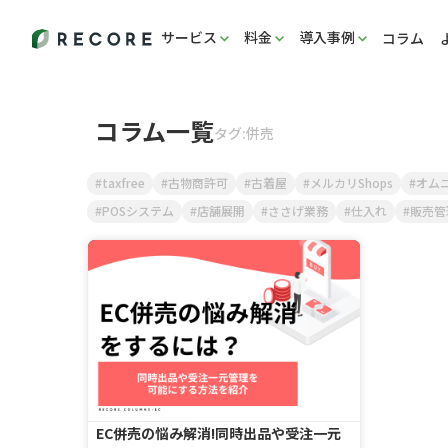
サービス
料金
導入事例
コラム
コラム一覧
タグ:併売
taxfree
古物商許可
古着屋
メルカリShops
オム
POSシステム
店舗展開
ささげ業務
仕入れ
販売管
EC併売の悩み解消!同時出品や受注一元