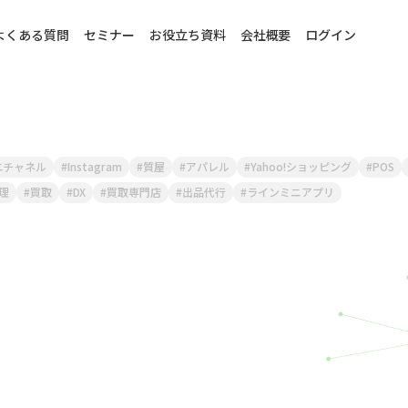
よくある質問
セミナー
お役立ち資料
会社概要
ログイン
ニチャネル
Instagram
質屋
アパレル
Yahoo!ショッピング
POS
理
買取
DX
買取専門店
出品代行
ラインミニアプリ