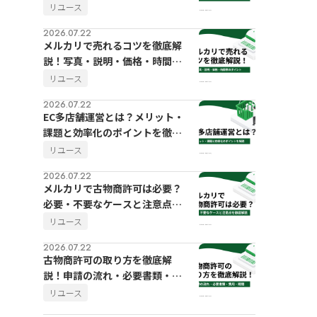
リユース
2026.07.22
メルカリで売れるコツを徹底解
説！写真・説明・価格・時間帯
のポイント
リユース
2026.07.22
EC多店舗運営とは？メリット・
課題と効率化のポイントを徹底
解説
リユース
2026.07.22
メルカリで古物商許可は必要？
必要・不要なケースと注意点を
徹底解説
リユース
2026.07.22
古物商許可の取り方を徹底解
説！申請の流れ・必要書類・費
用・期間
リユース