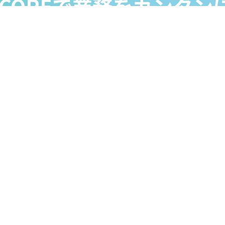
ECOREで業務をカンタン
在庫も顧客もデータ分析も。
面倒な管理は全て
RECORE（リコア）にお任せください
ンロード
無料相