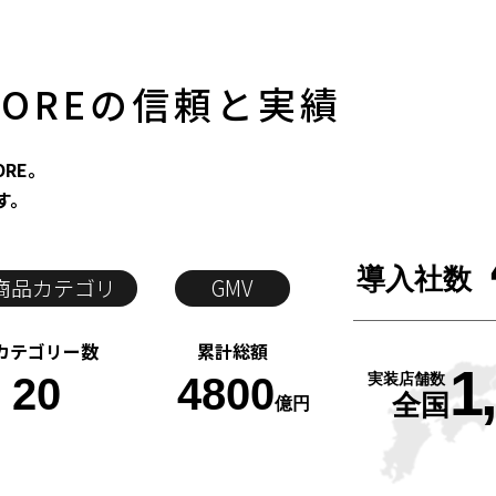
COREの信頼と実績
RE。
す。
導入社数
商品カテゴリ
GMV
カテゴリー数
累計総額
1
20
4800
実装店舗数
全国
億円