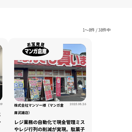
1〜8件 / 38件中
09
2025.08.26
株式会社マンソー様（マンガ倉
庫武雄店）
導
ー
レジ業務の自動化で現金管理ミス
やレジ行列の削減が実現。駄菓子