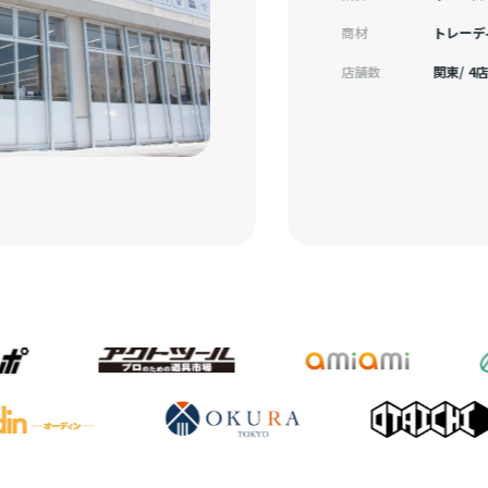
商材
トレーデ
店舗数
関東/ 4