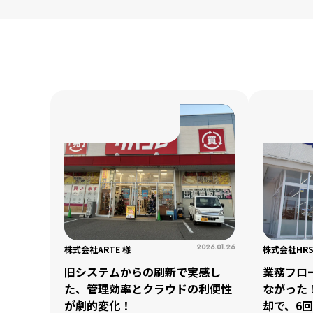
for
for
Retai
Retai
for
for
Reu
Reu
2026.01.26
株式会社ARTE 様
株式会社HR
旧システムからの刷新で実感し
業務フロ
た、管理効率とクラウドの利便性
ながった
が劇的変化！
却で、6