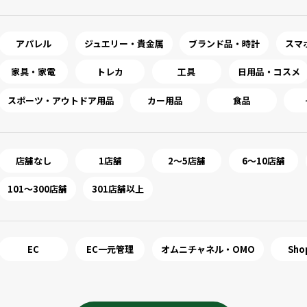
アパレル
ジュエリー・貴金属
ブランド品・時計
スマ
家具・家電
トレカ
工具
日用品・コスメ
スポーツ・アウトドア用品
カー用品
食品
店舗なし
1店舗
2～5店舗
6～10店舗
101～300店舗
301店舗以上
EC
EC一元管理
オムニチャネル・OMO
Sho