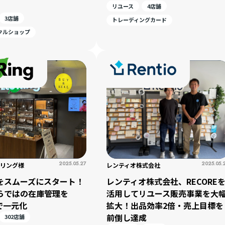
リユース
4店舗
3店舗
トレーディングカード
クルショップ
2025.05.27
2025.05.
リング様
レンティオ株式会社
をスムーズにスタート！
レンティオ株式会社、RECORE
らではの在庫管理を
活用してリユース販売事業を大
Eで一元化
拡大！出品効率2倍・売上目標を
前倒し達成
302店舗