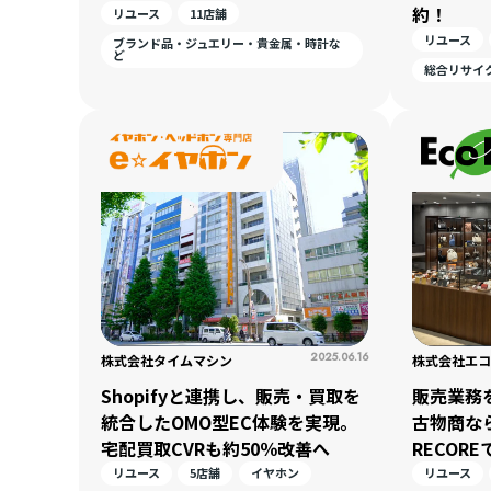
約！
リユース
11店舗
リユース
ブランド品・ジュエリー・貴金属・時計な
ど
総合リサイ
2025.06.16
株式会社タイムマシン
株式会社エコ
Shopifyと連携し、販売・買取を
販売業務
統合したOMO型EC体験を実現。
古物商な
宅配買取CVRも約50％改善へ
RECOR
リユース
5店舗
イヤホン
リユース