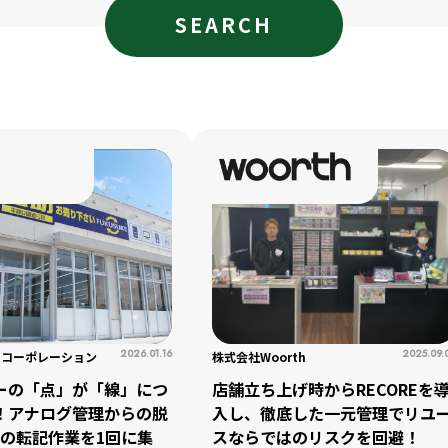
SEARCH
l
l
小売業の方向けサービス
小売業の方向けサービス
資料ダウンロードの一覧へ
お問い合わせフォームへ
se
se
中古買取業者向けサービス
中古買取業者向けサービス
資料ダウンロードの一覧へ
お問い合わせフォームへ
2026.01.16
2025.09.
Sコーポレーション
株式会社Woorth
ーの「点」が「線」につ
店舗立ち上げ時からRECOREを
！アナログ管理からの脱
入し、徹底した一元管理でリユ
回の転記作業を1回に集
スならではのリスクを回避！