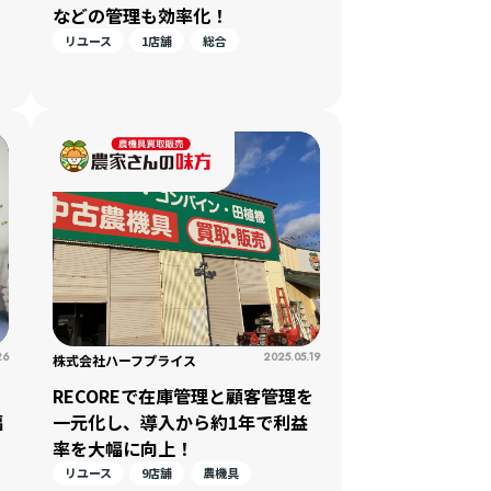
などの管理も効率化！
リユース
1店舗
総合
26
2025.05.19
株式会社ハーフプライス
を
RECOREで在庫管理と顧客管理を
幅
一元化し、導入から約1年で利益
率を大幅に向上！
リユース
9店舗
農機具