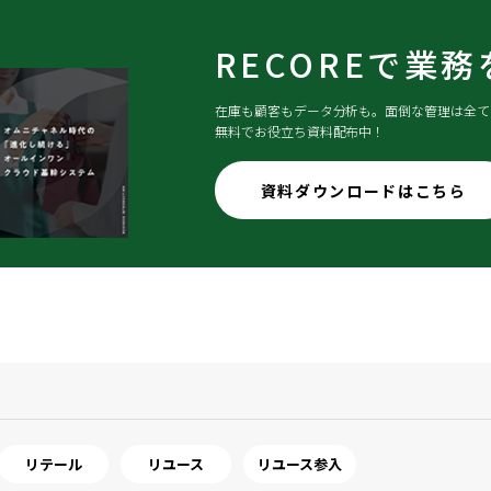
RECOREで
業務
在庫も顧客もデータ分析も。面倒な管理は全てR
無料でお役立ち資料配布中！
資料
ダウンロード
はこちら
リテール
リユース
リユース参入