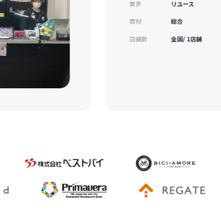
業界
リユース
商材
総合
店舗数
全国/ 1店舗