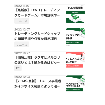
2022.11.07
【最新版】TCG（トレーディン
グカードゲーム）市場規模や今
後の動向
リユース
2022.12.07
トレーディングカードショップ
の開業手順や必要な費用項目を
徹底解説
リユース
2022.10.27
【徹底比較】ラクマとメルカリ
の違いとは？儲かるのはどっ
ち？
EC
2022.10.05
【2024年最新】リユース事業者
がインボイス制度によって注意
するべき古物商特例とは？