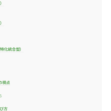
）
）
業種特化統合型）
の視点
る
び方