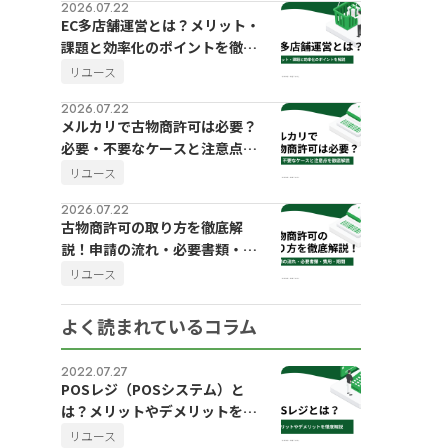
2026.07.22
EC多店舗運営とは？メリット・
課題と効率化のポイントを徹底
解説
リユース
2026.07.22
メルカリで古物商許可は必要？
必要・不要なケースと注意点を
徹底解説
リユース
2026.07.22
古物商許可の取り方を徹底解
説！申請の流れ・必要書類・費
用・期間
リユース
よく読まれているコラム
2022.07.27
POSレジ（POSシステム）と
は？メリットやデメリットを徹
底解説
リユース