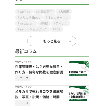
taxfree
古物商許可
古着屋
メルカリShops
オムニチャネル
Instagram
質屋
アパレル
Yahoo!ショッピング
POS
もっと見る
最新コラム
2026.07.22
在庫管理表とは？必要な項目・
作り方・便利な関数を徹底解説
リユース
2026.07.22
メルカリで売れるコツを徹底解
説！写真・説明・価格・時間帯
のポイント
リユース