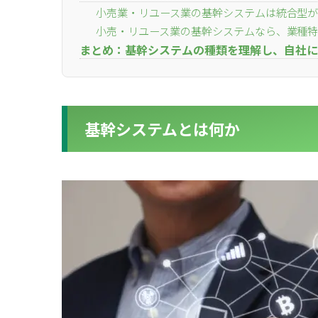
小売業・リユース業の基幹システムは統合型
小売・リユース業の基幹システムなら、業種特
for
for
Retai
Retai
まとめ：基幹システムの種類を理解し、自社に
for
for
Reu
Reu
基幹システムとは何か