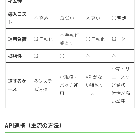
イム性
導入コス
△ 高め
◎ 低い
× 高い
○ 明朗
ト
△ 手動作
運用負荷
◎ 自動化
○ 自動化
◎ 一体
業あり
拡張性
◎
○
△
△
小売・リ
小規模・
APIがな
ユースな
適するケ
多システ
バッチ運
い特殊ケ
ど業務一
ース
ム連携
用
ース
体性が高
い業種
API連携（主流の方法）