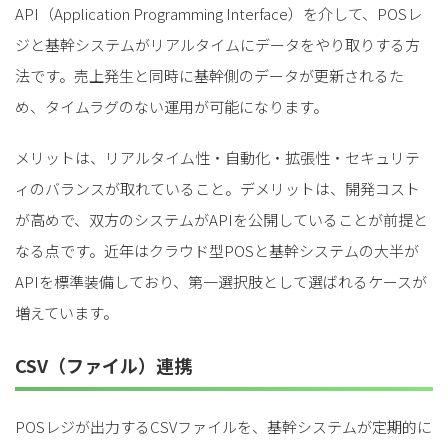
API（Application Programming Interface）を介して、POSレ
for
for
Retail
Retail
小売業の方向けサービス
小売業の方向けサービス
ジと基幹システムがリアルタイムにデータをやり取りする方
資料ダウンロードの一覧へ
お問い合わせフォームへ
法です。売上発生と同時に基幹側のデータが更新されるた
め、タイムラグのない運用が可能になります。
for
for
Reuse
Reuse
中古買取業者向けサービス
中古買取業者向けサービス
メリットは、リアルタイム性・自動化・拡張性・セキュリテ
資料ダウンロードの一覧へ
お問い合わせフォームへ
ィのバランスが取れていること。デメリットは、開発コスト
が高めで、双方のシステムがAPIを公開していることが前提と
なる点です。近年はクラウド型POSと基幹システムの大半が
APIを標準装備しており、第一選択肢として選ばれるケースが
増えています。
CSV（ファイル）連携
POSレジが出力するCSVファイルを、基幹システムが定期的に