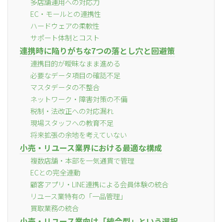
多店舗運用への対応力
EC・モールとの連携性
ハードウェアの柔軟性
サポート体制とコスト
連携時に陥りがちな7つの落とし穴と回避策
連携目的が曖昧なまま進める
必要なデータ項目の確認不足
マスタデータの不整合
ネットワーク・障害対策の不備
税制・法改正への対応漏れ
現場スタッフへの教育不足
将来拡張の余地を考えていない
小売・リユース業界における最適な構成
複数店舗・本部を一気通貫で管理
ECとの完全連動
顧客アプリ・LINE連携による会員体験の統合
リユース業特有の「一品管理」
買取業務の統合
小売・リユース業向け「統合型」という選択