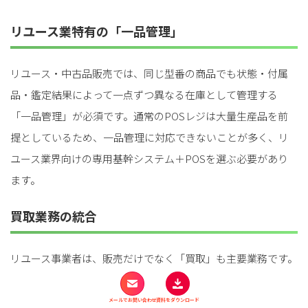
リユース業特有の「一品管理」
リユース・中古品販売では、同じ型番の商品でも状態・付属
品・鑑定結果によって一点ずつ異なる在庫として管理する
「一品管理」が必須です。通常のPOSレジは大量生産品を前
提としているため、一品管理に対応できないことが多く、リ
ユース業界向けの専用基幹システム＋POSを選ぶ必要があり
ます。
買取業務の統合
リユース事業者は、販売だけでなく「買取」も主要業務です。
店頭買取・宅配買取・出張買取のオペレーション、古物台帳
の記録、買取明細書の発行などを、POSレジと基幹システム
メールでお問い合わせ
資料をダウンロード