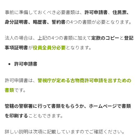
事前に準備しておくべき必要書類は、
許可申請書
、
住民票、
身分証明書、
略歴書、
誓約書
の4つの書類が必要となります。
法人の場合は、上記の4つの書類に加えて
定款のコピー
と
登記
事項証明書
が
役員全員分必要
となります。
許可申請書
許可申請書は、
警視庁が定める古物商許可申請を出すための
書類
です。
管轄の警察署に行って書類をもらうか、ホームページで書類
を印刷する
こともできます。
詳しい説明は次項に記載していますのでご確認ください。