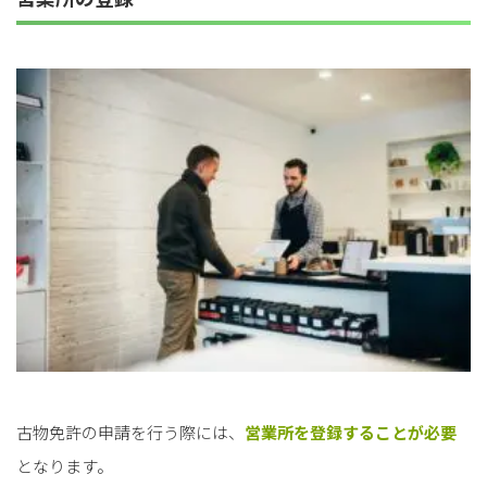
for
for
Retail
Retail
小売業の方向けサービス
小売業の方向けサービス
資料ダウンロードの一覧へ
お問い合わせフォームへ
for
for
Reuse
Reuse
中古買取業者向けサービス
中古買取業者向けサービス
資料ダウンロードの一覧へ
お問い合わせフォームへ
古物免許の申請を行う際には、
営業所を登録することが必要
となります。