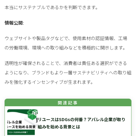
for
for
Retail
Retail
小売業の方向けサービス
小売業の方向けサービス
本当にサステナブルであるかを判断できます。
資料ダウンロードの一覧へ
お問い合わせフォームへ
情報公開
:
ウェブサイトや製品タグなどで、使用素材の認証情報、工場
for
for
Reuse
Reuse
中古買取業者向けサービス
中古買取業者向けサービス
の労働環境、環境への取り組みなどを積極的に開示します。
資料ダウンロードの一覧へ
お問い合わせフォームへ
透明性が確保されることで、消費者は責任ある選択ができる
ようになり、ブランドもより一層サステナビリティへの取り組
みを強化するインセンティブが生まれます。
リユースはSDGsの何番？アパレル企業が取り
組みを始める背景とは