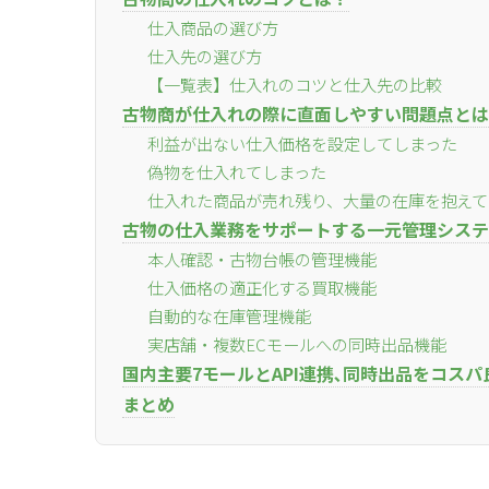
仕入商品の選び方
for
for
Retai
Retai
仕入先の選び方
【一覧表】仕入れのコツと仕入先の比較
古物商が仕入れの際に直面しやすい問題点とは
利益が出ない仕入価格を設定してしまった
for
for
Reu
Reu
偽物を仕入れてしまった
仕入れた商品が売れ残り、大量の在庫を抱えて
古物の仕入業務をサポートする一元管理システム
本人確認・古物台帳の管理機能
仕入価格の適正化する買取機能
自動的な在庫管理機能
実店舗・複数ECモールへの同時出品機能
国内主要7モールとAPI連携､同時出品をコスパ良く
まとめ