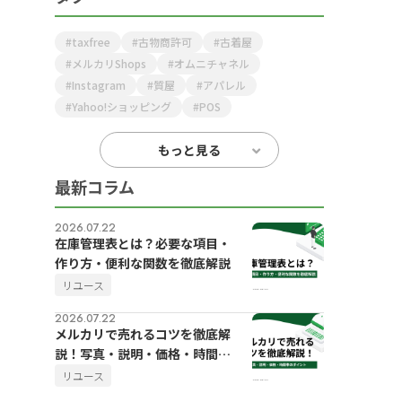
taxfree
古物商許可
古着屋
メルカリShops
オムニチャネル
Instagram
質屋
アパレル
Yahoo!ショッピング
POS
もっと見る
最新コラム
2026.07.22
在庫管理表とは？必要な項目・
作り方・便利な関数を徹底解説
リユース
2026.07.22
メルカリで売れるコツを徹底解
説！写真・説明・価格・時間帯
のポイント
リユース