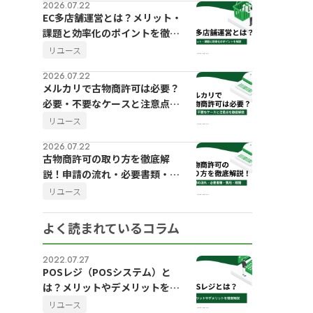
2026.07.22
EC多店舗運営とは？メリット・
課題と効率化のポイントを徹底
解説
リユース
2026.07.22
メルカリで古物商許可は必要？
必要・不要なケースと注意点を
徹底解説
リユース
2026.07.22
古物商許可の取り方を徹底解
説！申請の流れ・必要書類・費
用・期間
リユース
よく読まれているコラム
2022.07.27
POSレジ（POSシステム）と
は？メリットやデメリットを徹
底解説
リユース