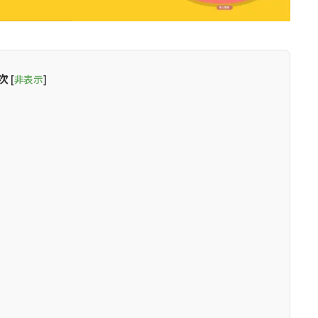
次
[
非表示
]