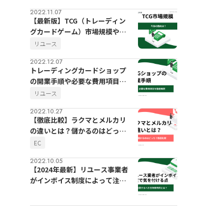
2022.11.07
【最新版】TCG（トレーディン
グカードゲーム）市場規模や今
後の動向
リユース
2022.12.07
トレーディングカードショップ
の開業手順や必要な費用項目を
徹底解説
リユース
2022.10.27
【徹底比較】ラクマとメルカリ
の違いとは？儲かるのはどっ
ち？
EC
2022.10.05
【2024年最新】リユース事業者
がインボイス制度によって注意
するべき古物商特例とは？