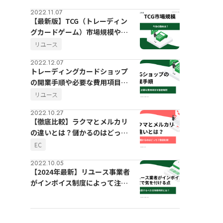
2022.11.07
【最新版】TCG（トレーディン
グカードゲーム）市場規模や今
後の動向
リユース
2022.12.07
トレーディングカードショップ
の開業手順や必要な費用項目を
徹底解説
リユース
2022.10.27
【徹底比較】ラクマとメルカリ
の違いとは？儲かるのはどっ
ち？
EC
2022.10.05
【2024年最新】リユース事業者
がインボイス制度によって注意
するべき古物商特例とは？