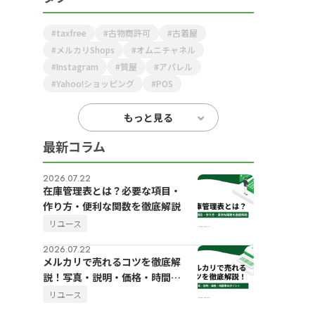
taxfree
古物商許可
古着屋
メルカリShops
オムニチャネル
Instagram
質屋
アパレル
Yahoo!ショッピング
POS
もっと見る
最新コラム
2026.07.22
在庫管理表とは？必要な項目・
作り方・便利な関数を徹底解説
リユース
2026.07.22
メルカリで売れるコツを徹底解
説！写真・説明・価格・時間帯
のポイント
リユース