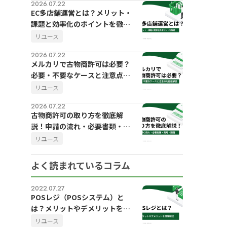
2026.07.22
EC多店舗運営とは？メリット・
課題と効率化のポイントを徹底
解説
リユース
2026.07.22
メルカリで古物商許可は必要？
必要・不要なケースと注意点を
徹底解説
リユース
2026.07.22
古物商許可の取り方を徹底解
説！申請の流れ・必要書類・費
用・期間
リユース
よく読まれているコラム
2022.07.27
POSレジ（POSシステム）と
は？メリットやデメリットを徹
底解説
リユース