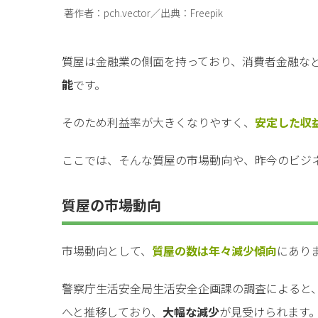
著作者：pch.vector／出典：Freepik
質屋は金融業の側面を持っており、消費者金融な
能
です。
そのため利益率が大きくなりやすく、
安定した収
ここでは、そんな質屋の市場動向や、昨今のビジ
質屋の市場動向
市場動向として、
質屋の数は年々減少傾向
にあり
警察庁生活安全局生活安全企画課の調査によると、平成
へと推移しており、
大幅な減少
が見受けられます