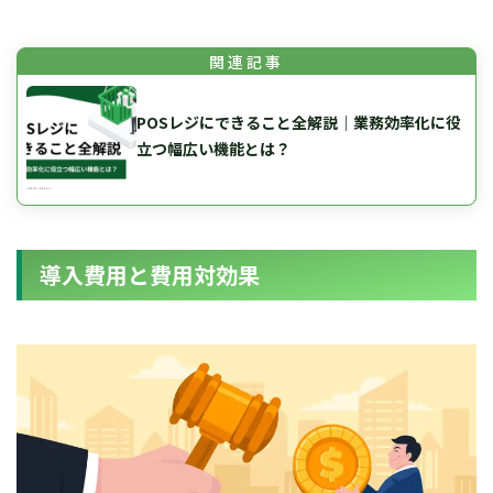
for
for
Retail
Retail
小売業の方向けサービス
小売業の方向けサービス
資料ダウンロードの一覧へ
お問い合わせフォームへ
POSレジにできること全解説｜業務効率化に役
for
for
Reuse
Reuse
中古買取業者向けサービス
中古買取業者向けサービス
立つ幅広い機能とは？
資料ダウンロードの一覧へ
お問い合わせフォームへ
導入費用と費用対効果