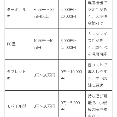
専用機器で
ターミナル
30万円～100
5,000円～
安定性が高
型
万円以上
20,000円
く、大規模
店舗向け
カスタマイ
10万円～40
3,000円～
ズ性が高
PC型
万円
15,000円
く、既存PC
を活用可能
低コストで
タブレット
0円～10,000
導入しやす
0円～20万円
型
円
く、中小店
舗に最適
持ち運び可
0円～5,000
能で、小規
モバイル型
0円～10万円
円
模店舗や催
事向け