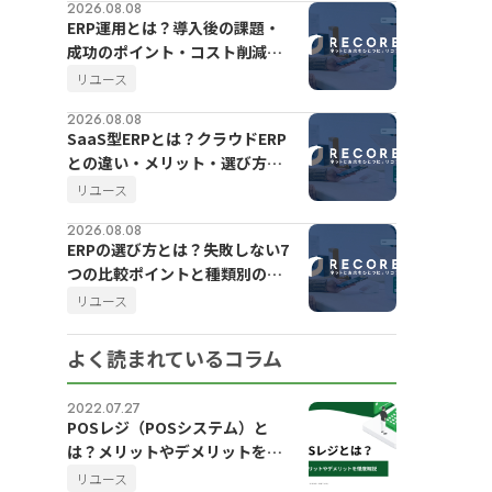
2026.08.08
ERP運用とは？導入後の課題・
成功のポイント・コスト削減の
方法をわかりやすく解説
リユース
2026.08.08
SaaS型ERPとは？クラウドERP
との違い・メリット・選び方を
わかりやすく解説
リユース
2026.08.08
ERPの選び方とは？失敗しない7
つの比較ポイントと種類別の特
徴を解説
リユース
よく読まれているコラム
2022.07.27
POSレジ（POSシステム）と
は？メリットやデメリットを徹
底解説
リユース