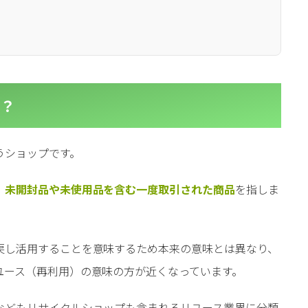
l
l
小売業の方向けサービス
小売業の方向けサービス
資料ダウンロードの一覧へ
お問い合わせフォームへ
？
se
se
中古買取業者向けサービス
中古買取業者向けサービス
資料ダウンロードの一覧へ
お問い合わせフォームへ
うショップです。
、
未開封品や未使用品を含む一度取引された商品
を指しま
戻し活用することを意味するため本来の意味とは異なり、
ユース（再利用）の意味の方が近くなっています。
などもリサイクルショップも含まれるリユース業界に分類