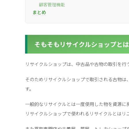
顧客管理機能
まとめ
for
for
Retai
Retai
そもそもリサイクルショップとは
for
for
Reu
Reu
リサイクルショップは、中古品や古物の取引を行
そのためリサイクルショップで取引される古物は
す。
一般的なリサイクルとは一度使用した物を資源に
リサイクルショップで使われるリサイクルとはリ
また買取専門店や古着屋、質屋、トレカショップ