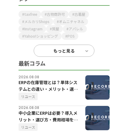
taxfree
古物商許可
古着屋
メルカリShops
オムニチャネル
Instagram
質屋
アパレル
Yahoo!ショッピング
POS
もっと見る
最新コラム
2026.08.08
ERPの在庫管理とは？単体シス
テムとの違い・メリット・選び
方をわかりやすく解説
リユース
2026.08.08
中小企業にERPは必要？導入メ
リット・選び方・費用相場をわ
かりやすく解説
リユース