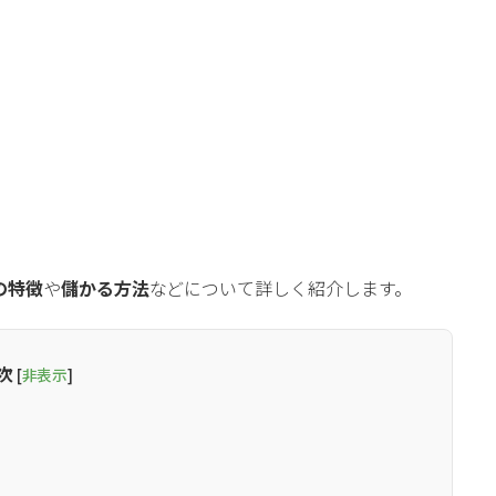
、
の特徴
や
儲かる方法
など
について詳しく紹介します。
次
[
非表示
]