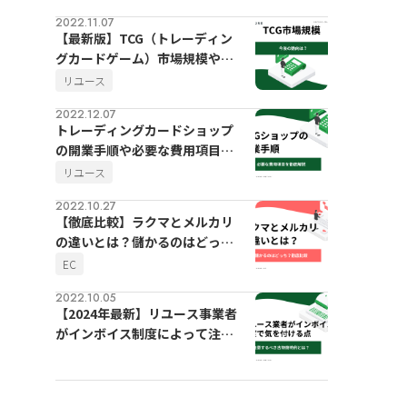
2022.11.07
【最新版】TCG（トレーディン
グカードゲーム）市場規模や今
後の動向
リユース
2022.12.07
トレーディングカードショップ
の開業手順や必要な費用項目を
徹底解説
リユース
2022.10.27
【徹底比較】ラクマとメルカリ
の違いとは？儲かるのはどっ
ち？
EC
2022.10.05
【2024年最新】リユース事業者
がインボイス制度によって注意
するべき古物商特例とは？