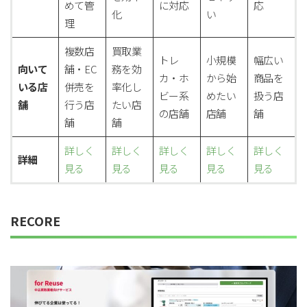
めて管
に対応
応
for
for
Retail
Retail
小売業の方向けサービス
小売業の方向けサービス
化
い
理
資料ダウンロードの一覧へ
お問い合わせフォームへ
複数店
買取業
トレ
小規模
幅広い
向いて
舗・EC
務を効
カ・ホ
から始
商品を
いる店
併売を
率化し
for
for
Reuse
Reuse
中古買取業者向けサービス
中古買取業者向けサービス
ビー系
めたい
扱う店
舗
行う店
たい店
の店舗
店舗
舗
舗
舗
資料ダウンロードの一覧へ
お問い合わせフォームへ
詳しく
詳しく
詳しく
詳しく
詳しく
詳細
見る
見る
見る
見る
見る
RECORE