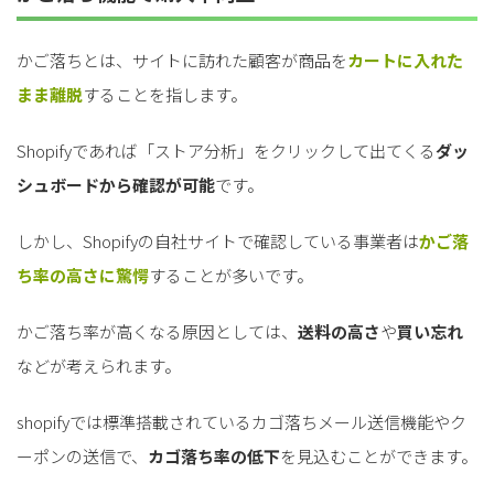
for
for
Retail
Retail
小売業の方向けサービス
小売業の方向けサービス
かご落ちとは、サイトに訪れた顧客が商品を
カートに入れた
資料ダウンロードの一覧へ
お問い合わせフォームへ
まま離脱
することを指します。
for
for
Reuse
Reuse
中古買取業者向けサービス
中古買取業者向けサービス
Shopifyであれば「ストア分析」をクリックして出てくる
ダッ
シュボードから確認が可能
です。
資料ダウンロードの一覧へ
お問い合わせフォームへ
しかし、Shopifyの自社サイトで確認している事業者は
かご落
ち率の高さに驚愕
することが多いです。
かご落ち率が高くなる原因としては、
送料の高さ
や
買い忘れ
などが考えられます。
shopifyでは標準搭載されているカゴ落ちメール送信機能やク
ーポンの送信で、
カゴ落ち率の低下
を見込むことができます。