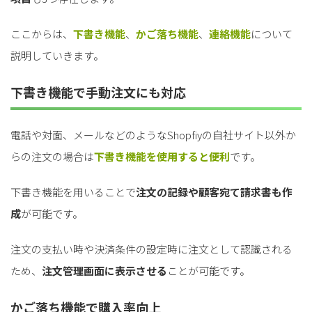
ここからは、
下書き機能
、
かご落ち機能
、
連絡機能
について
説明していきます。
下書き機能で手動注文にも対応
電話や対面、メールなどのようなShopfiyの自社サイト以外か
らの注文の場合は
下書き機能を使用すると便利
です。
下書き機能を用いることで
注文の記録や顧客宛て請求書も作
成
が可能です。
注文の支払い時や決済条件の設定時に注文として認識される
ため、
注文管理画面に表示させる
ことが可能です。
かご落ち機能で購入率向上