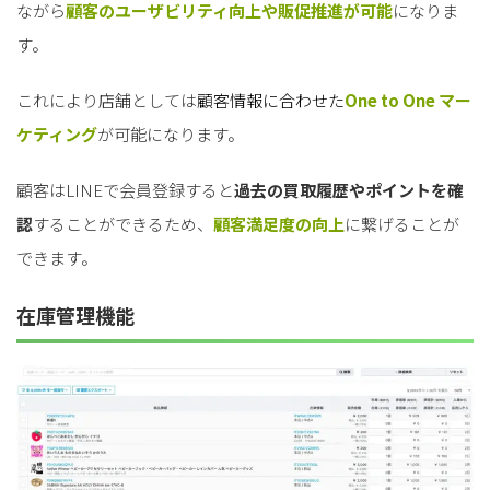
ながら
顧客のユーザビリティ向上
や販促推進が可能
になりま
す。
これにより店舗としては
顧客情報に合わせた
One to One マー
ケティング
が可能になります。
顧客はLINEで会員登録すると
過去の買取履歴やポイントを確
認
することができるため、
顧客満足度の向上
に繋げることが
できます。
在庫管理機能