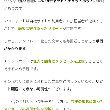
shopifyの連絡機能には
webチャット
と
チャットボット
の機能
があります。
webチャットは自社サイトの利用者に直接担当者が連絡する
ことで、
顧客に寄り添ったサポート
が可能です。
しかし、テンプレート化した文章でも毎回送るとなると
手間
がかかります
。
チャットボットは
無人で顧客にメッセージを送信
することが
できるため手軽です。
その代わりに顧客に合わせた文章を送信しづらいため、
リピ
ート顧客にできない可能性
がございます。
shopifyの自社サイトで販売を行う方は、
店舗の現状にあった
メッセージの送信方法を選択
しましょう。