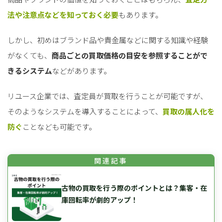
for
for
Retail
Retail
小売業の方向けサービス
小売業の方向けサービス
法や注意点などを知っておく必要
もあります。
資料ダウンロードの一覧へ
お問い合わせフォームへ
しかし、初めはブランド品や貴金属などに関する知識や経験
がなくても、
商品ごとの買取価格の目安を参照することがで
for
for
Reuse
Reuse
中古買取業者向けサービス
中古買取業者向けサービス
きるシステム
などがあります。
資料ダウンロードの一覧へ
お問い合わせフォームへ
リユース企業では、査定員が買取を行うことが可能ですが、
そのようなシステムを導入することによって、
買取の属人化を
防ぐ
ことなども可能です。
古物の買取を行う際のポイントとは？集客・在
庫回転率が劇的アップ！