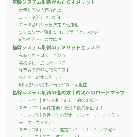
基幹システム刷新がもたらすメリット
業務効率の大幅な向上
コスト削減とROIの向上
データ活用と意思決定の迅速化
セキュリティ強化とコンプライアンス対応
新技術導入への柔軟性
基幹システム刷新のデメリットとリスク
高額な導入コストと期間
業務停止・混乱のリスク
従業員の習熟と教育コスト
ベンダー選定の難しさ
期待通りの効果が得られない可能性
基幹システム刷新の進め方｜成功へのロードマップ
ステップ1｜現状分析と刷新目的の明確化
ステップ2｜要件定義と機能の優先順位付け
ステップ3｜刷新方法の選定（パッケージ、スクラッ
チ、クラウドなど）
ステップ4｜ベンダー選定とパートナーシップ構築
ステップ5｜開発・導入・テスト