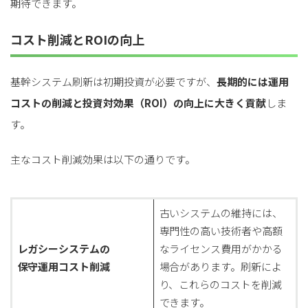
期待できます。
for
for
Retail
Retail
小売業の方向けサービス
小売業の方向けサービス
コスト削減とROIの向上
資料ダウンロードの一覧へ
お問い合わせフォームへ
基幹システム刷新は初期投資が必要ですが、
長期的には運用
for
for
Reuse
Reuse
中古買取業者向けサービス
中古買取業者向けサービス
コストの削減と投資対効果（ROI）の向上に大きく貢献
しま
資料ダウンロードの一覧へ
お問い合わせフォームへ
す。
主なコスト削減効果は以下の通りです。
古いシステムの維持には、
専門性の高い技術者や高額
レガシーシステムの
なライセンス費用がかかる
保守運用コスト削減
場合があります。刷新によ
り、これらのコストを削減
できます。