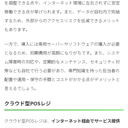
を調整できる点や、インターネット環境に左右されずに安定
for
for
Retail
Retail
小売業の方向けサービス
小売業の方向けサービス
稼働できる点が挙げられます。また、データが自社内で完結
資料ダウンロードの一覧へ
お問い合わせフォームへ
するため、外部からのアクセスリスクを低減できるメリット
もあります。
for
for
Reuse
Reuse
中古買取業者向けサービス
中古買取業者向けサービス
一方で、導入には専用サーバーやソフトウェアの購入が必要
資料ダウンロードの一覧へ
お問い合わせフォームへ
となるため、初期費用が高額になりがちです。また、システ
ム障害時の対応や、定期的なメンテナンス、セキュリティ対
策なども自社で行う必要があり、専門知識を持った担当者の
配置や運用・保守の手間とコストがかかる点がデメリットと
言えるでしょう。
クラウド型POSレジ
クラウド型POSレジは、
インターネット経由でサービス提供