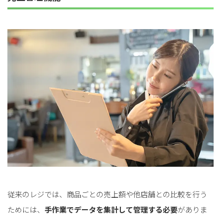
for
for
Retail
Retail
小売業の方向けサービス
小売業の方向けサービス
資料ダウンロードの一覧へ
お問い合わせフォームへ
for
for
Reuse
Reuse
中古買取業者向けサービス
中古買取業者向けサービス
資料ダウンロードの一覧へ
お問い合わせフォームへ
従来のレジでは、商品ごとの売上額や他店舗との比較を行う
ためには、
手作業でデータを集計して管理する必要
がありま