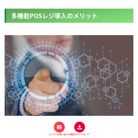
多機能POSレジ導入のメリット
ここからは、
POSレジを導入するメリットを1つ1つ
確認して
メールでお問い合わせ
資料をダウンロード