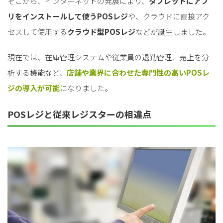
そこから、インターネットの発展により、
タブレットにアプ
リをインストールして使うPOSレジ
や、クラウドに直接アク
セスして使用する
クラウド型POSレジ
などが誕生しました。
現在では、在庫管理システムや従業員の退勤管理、売上を分
析する機能など、
店舗や業界に合わせた専門性の高いPOSレ
ジの導入が可能
になりました。
POSレジと従来レジスターの相違点