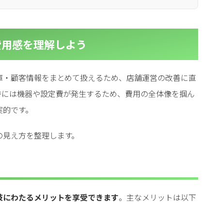
l
l
小売業の方向けサービス
小売業の方向けサービス
資料ダウンロードの一覧へ
お問い合わせフォームへ
費用感を理解しよう
se
se
中古買取業者向けサービス
中古買取業者向けサービス
資料ダウンロードの一覧へ
お問い合わせフォームへ
庫・顧客情報をまとめて扱えるため、店舗運営の改善に直
時には機器や設定費が発生するため、費用の全体像を掴ん
実的です。
の見え方を整理します。
岐にわたるメリットを享受できます
。主なメリットは以下