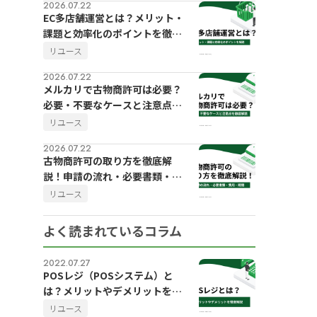
2026.07.22
EC多店舗運営とは？メリット・
課題と効率化のポイントを徹底
解説
リユース
2026.07.22
メルカリで古物商許可は必要？
必要・不要なケースと注意点を
徹底解説
リユース
2026.07.22
古物商許可の取り方を徹底解
説！申請の流れ・必要書類・費
用・期間
リユース
よく読まれているコラム
2022.07.27
POSレジ（POSシステム）と
は？メリットやデメリットを徹
底解説
リユース