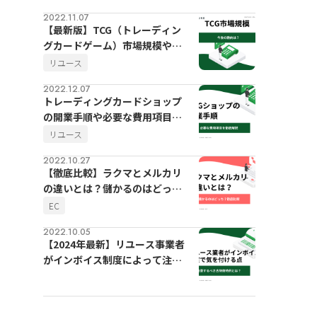
2022.11.07
【最新版】TCG（トレーディン
グカードゲーム）市場規模や今
後の動向
リユース
2022.12.07
トレーディングカードショップ
の開業手順や必要な費用項目を
徹底解説
リユース
2022.10.27
【徹底比較】ラクマとメルカリ
の違いとは？儲かるのはどっ
ち？
EC
2022.10.05
【2024年最新】リユース事業者
がインボイス制度によって注意
するべき古物商特例とは？