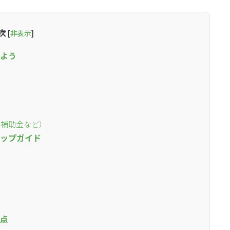
次
[
非表示
]
しよう
の補助金など）
テップガイド
点