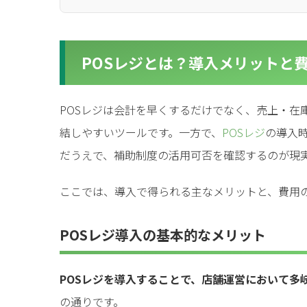
for
for
Retai
Retai
POSレジとは？導入メリットと
for
for
Reu
Reu
POSレジは会計を早くするだけでなく、売上・在
結しやすいツールです。一方で、
POSレジ
の導入
だうえで、補助制度の活用可否を確認するのが現
ここでは、導入で得られる主なメリットと、費用
POSレジ導入の基本的なメリット
POSレジを導入することで、店舗運営において多
の通りです。