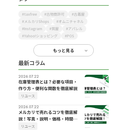
taxfree
古物商許可
古着屋
メルカリShops
オムニチャネル
Instagram
質屋
アパレル
Yahoo!ショッピング
POS
もっと見る
最新コラム
2026.07.22
在庫管理表とは？必要な項目・
作り方・便利な関数を徹底解説
リユース
2026.07.22
メルカリで売れるコツを徹底解
説！写真・説明・価格・時間帯
のポイント
リユース