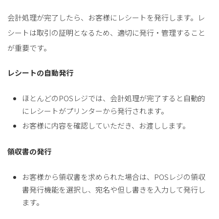
for
for
Retail
Retail
小売業の方向けサービス
小売業の方向けサービス
会計処理が完了したら、お客様にレシートを発行します。レ
資料ダウンロードの一覧へ
お問い合わせフォームへ
シートは取引の証明となるため、適切に発行・管理すること
が重要です。
for
for
Reuse
Reuse
中古買取業者向けサービス
中古買取業者向けサービス
レシートの自動発行
資料ダウンロードの一覧へ
お問い合わせフォームへ
ほとんどのPOSレジでは、会計処理が完了すると自動的
にレシートがプリンターから発行されます。
お客様に内容を確認していただき、お渡しします。
領収書の発行
お客様から領収書を求められた場合は、POSレジの領収
書発行機能を選択し、宛名や但し書きを入力して発行し
ます。